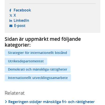
- öppnas i ny flik, extern webbplats,
Facebook
- öppnas i ny flik, extern webbplats,
X
- öppnas i ny flik, extern webbplats,
LinkedIn
- öppnar din e-postklient,
E-post
Sidan är uppmärkt med följande
kategorier:
Strategier för internationellt bistånd
Utrikesdepartementet
Demokrati och mänskliga rättigheter
Internationellt utvecklingssamarbete
Relaterat
Regeringen stödjer mänskliga fri- och rättigheter