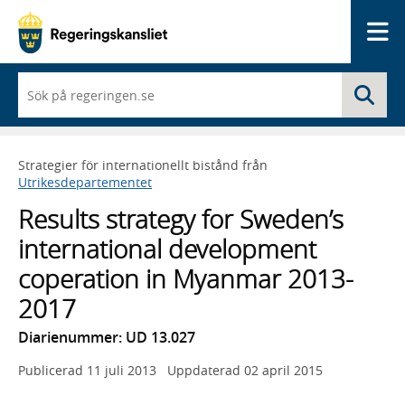
Me
När
Sö
du
börjar
skriva
så
Strategier för internationellt bistånd från
framträder
Utrikesdepartementet
en
lista
Results strategy for Sweden’s
med
sökförslag
international development
coperation in Myanmar 2013-
2017
Diarienummer: UD 13.027
Publicerad
11 juli 2013
Uppdaterad
02 april 2015