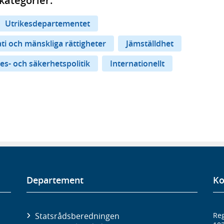
kategorier:
Utrikesdepartementet
i och mänskliga rättigheter
Jämställdhet
es- och säkerhetspolitik
Internationellt
Departement
Ko
Statsrådsberedningen
Reg