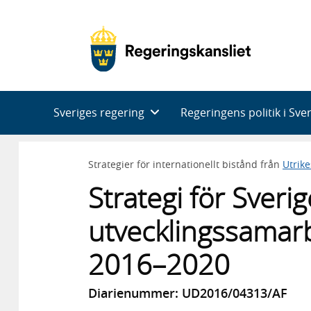
Huvudnavigering
Sveriges regering
Regeringens politik i Sve
Strategier för internationellt bistånd från
Utrik
Strategi för Sveri
utvecklingssamar
2016–2020
Diarienummer: UD2016/04313/AF