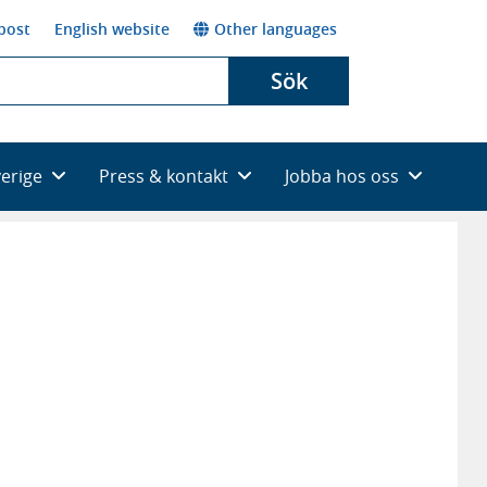
post
English website
Other languages
Sök
verige
Press & kontakt
Jobba hos oss