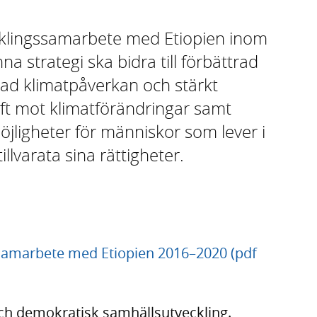
cklingssamarbete med Etiopien inom
a strategi ska bidra till förbättrad
sad klimatpåverkan och stärkt
t mot klimatförändringar samt
öjligheter för människor som lever i
illvarata sina rättigheter.
gssamarbete med Etiopien 2016–2020 (pdf
r och demokratisk samhällsutveckling.