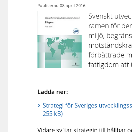
Publicerad
08 april 2016
Svenskt utve
ramen för denn
miljö, begrän
motståndskraf
förbättrade m
fattigdom att t
Ladda ner:
Strategi för Sveriges utvecklin
255 kB)
Vidare syftar strategin till hållba