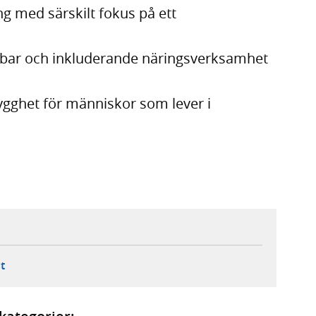
ng med särskilt fokus på ett
ållbar och inkluderande näringsverksamhet
 trygghet för människor som lever i
ebbplats,
ern webbplats,
 ny flik, extern webbplats,
- öppnar din e-postklient,
t