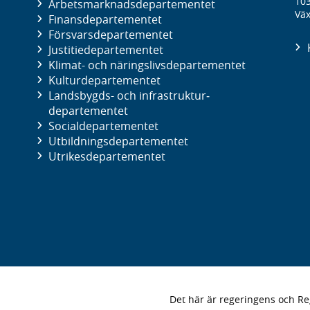
10
Arbetsmarknads­departementet
Väx
Finans­departementet
Försvars­departementet
Justitie­departementet
Klimat- och näringslivs­departementet
Kultur­departementet
Landsbygds- och infrastruktur­
departementet
Social­departementet
Utbildnings­departementet
Utrikes­departementet
Det här är regeringens och 