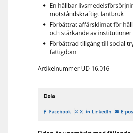
En hållbar livsmedelsförsörjni
motståndskraftigt lantbruk
Förbättrat affärsklimat för h
och stärkande av institutioner
Förbättrad tillgång till social
fattigdom
Artikelnummer UD 16.016
Dela
- öppnas i ny flik, extern w
- öppnas i ny flik, ext
- öppnas i
Facebook
X
LinkedIn
E-pos