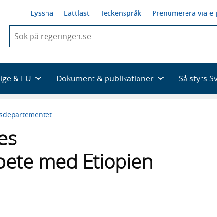
Lyssna
Lättläst
Teckenspråk
Prenumerera via e-
När
du
börjar
skriva
så
rige & EU
Dokument & publikationer
Så styrs S
framträder
en
lista
esdepartementet
med
sökförslag
ges
bete med Etiopien