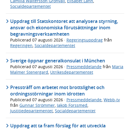
Camilla Waltersson Grönvall
,
Elisabet Lann
,
Socialdepartementet
Uppdrag till Statskontoret att analysera styrning,
ansvar och ekonomiska förutsättningar inom
begravningsverksamheten
Publicerad
07 augusti 2026
·
Regeringsuppdrag
från
Regeringen
,
Socialdepartementet
Sverige öppnar generalkonsulat i München
Publicerad
07 augusti 2026
·
Pressmeddelande
från
Maria
Malmer Stenergard
,
Utrikesdepartementet
Pressträff om arbetet mot brottslighet och
ordningsstörningar inom idrotten
Publicerad
07 augusti 2026
·
Pressmeddelande
,
Webb-tv
från
Gunnar Strömmer
,
Jakob Forssmed
,
Justitiedepartementet
,
Socialdepartementet
Uppdrag att ta fram förslag för att utveckla