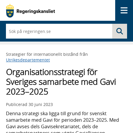
Me
När
Sö
du
börjar
skriva
så
Strategier för internationellt bistånd från
framträder
Utrikesdepartementet
en
lista
Organisationsstrategi för
med
sökförslag
Sveriges samarbete med Gavi
2023–2025
Publicerad
30 juni 2023
Denna strategi ska ligga till grund för svenskt
samarbete med Gavi för perioden 2023–2025. Med
Gavi avses dels Gavisekretariatet, dels de
samarbetspartners som utgör Gavialliansen.