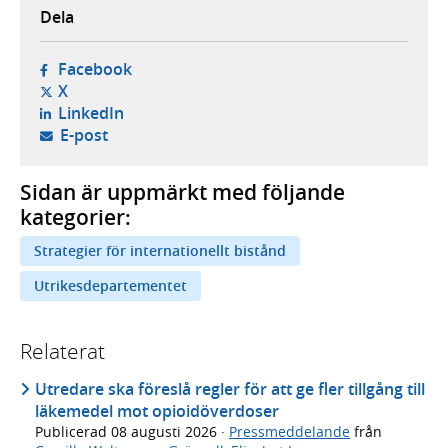
Dela
- öppnas i ny flik, extern webbplats,
Facebook
- öppnas i ny flik, extern webbplats,
X
- öppnas i ny flik, extern webbplats,
LinkedIn
- öppnar din e-postklient,
E-post
Sidan är uppmärkt med följande
kategorier:
Strategier för internationellt bistånd
Utrikesdepartementet
Relaterat
Utredare ska föreslå regler för att ge fler tillgång till
läkemedel mot opioidöverdoser
Publicerad
08 augusti 2026
·
Pressmeddelande
från