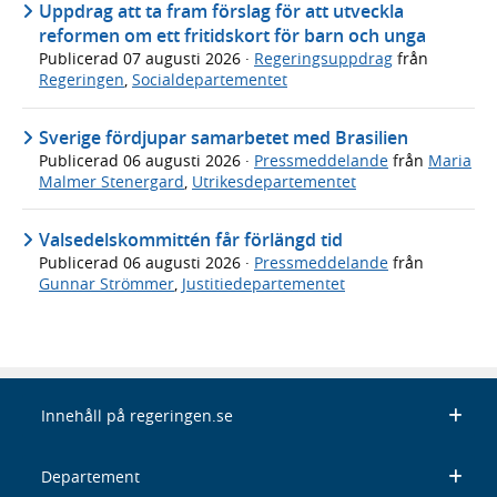
Uppdrag att ta fram förslag för att utveckla
reformen om ett fritidskort för barn och unga
Publicerad
07 augusti 2026
·
Regeringsuppdrag
från
Regeringen
,
Socialdepartementet
Sverige fördjupar samarbetet med Brasilien
Publicerad
06 augusti 2026
·
Pressmeddelande
från
Maria
Malmer Stenergard
,
Utrikesdepartementet
Valsedelskommittén får förlängd tid
Publicerad
06 augusti 2026
·
Pressmeddelande
från
Gunnar Strömmer
,
Justitiedepartementet
Innehåll på regeringen.se
Departement