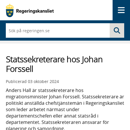
Me
När
Sö
du
börjar
skriva
så
framträder
Statssekreterare hos Johan
en
lista
Forssell
med
sökförslag
Publicerad
03 oktober 2024
Anders Hall är statssekreterare hos
migrationsminister Johan Forssell. Statssekreterare är
politiskt anställda chefstjänstemän i Regeringskansliet
som leder arbetet närmast under
departementschefen eller annat statsråd i
departementet. Statssekreteraren ansvarar för
planering och samordning.