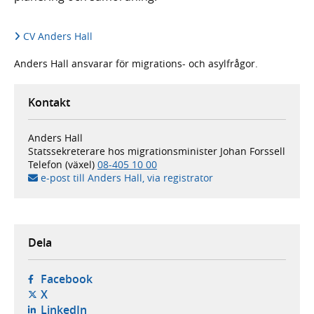
CV Anders Hall
Anders Hall ansvarar för migrations- och asylfrågor.
Kontakt
Anders Hall
Statssekreterare hos migrationsminister Johan Forssell
Telefon (växel)
08-405 10 00
e-post till Anders Hall, via registrator
Dela
- öppnas i ny flik, extern webbplats,
Facebook
- öppnas i ny flik, extern webbplats,
X
- öppnas i ny flik, extern webbplats,
LinkedIn