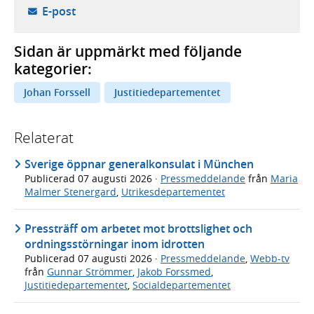
- öppnar din e-postklient,
E-post
Sidan är uppmärkt med följande
kategorier:
Johan Forssell
Justitiedepartementet
Relaterat
Sverige öppnar generalkonsulat i München
Publicerad
07 augusti 2026
·
Pressmeddelande
från
Maria
Malmer Stenergard
,
Utrikesdepartementet
Pressträff om arbetet mot brottslighet och
ordningsstörningar inom idrotten
Publicerad
07 augusti 2026
·
Pressmeddelande
,
Webb-tv
från
Gunnar Strömmer
,
Jakob Forssmed
,
Justitiedepartementet
,
Socialdepartementet