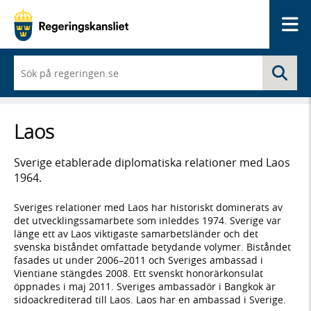
Me
När
Sö
du
börjar
skriva
så
Laos
framträder
en
lista
Sverige etablerade diplomatiska relationer med Laos
med
1964.
sökförslag
Sveriges relationer med Laos har historiskt dominerats av
det utvecklingssamarbete som inleddes 1974. Sverige var
länge ett av Laos viktigaste samarbetsländer och det
svenska biståndet omfattade betydande volymer. Biståndet
fasades ut under 2006–2011 och Sveriges ambassad i
Vientiane stängdes 2008. Ett svenskt honorärkonsulat
öppnades i maj 2011. Sveriges ambassadör i Bangkok är
sidoackrediterad till Laos. Laos har en ambassad i Sverige.