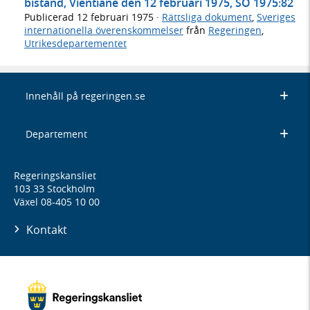
bistånd, Vientiane den 12 februari 1975, SÖ 1975:82
Publicerad
12 februari 1975
·
Rättsliga dokument
,
Sveriges
internationella överenskommelser
från
Regeringen
,
Utrikesdepartementet
Innehåll på regeringen.se
Departement
Regeringskansliet
103 33 Stockholm
Växel 08-405 10 00
Kontakt