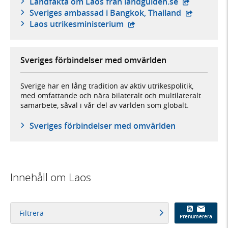
- extern web
Landfakta om Laos från landguiden.se
- extern we
Sveriges ambassad i Bangkok, Thailand
- extern webbplats,
Laos utrikesministerium
Sveriges förbindelser med omvärlden
Sverige har en lång tradition av aktiv utrikespolitik,
med omfattande och nära bilateralt och multilateralt
samarbete, såväl i vår del av världen som globalt.
Sveriges förbindelser med omvärlden
Innehåll om Laos
Filtrera
Prenumerera