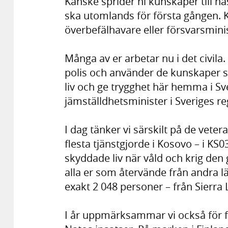
Kanske sprider ni kunskaper till näs
ska utomlands för första gången. 
överbefälhavare eller försvarsmini
Många av er arbetar nu i det civila
polis och använder de kunskaper som
liv och ge trygghet här hemma i Sv
jämställdhetsminister i Sveriges re
I dag tänker vi särskilt på de vet
flesta tjänstgjorde i Kosovo – i KS
skyddade liv när våld och krig den
alla er som återvände från andra lä
exakt 2 048 personer – från Sierra L
I år uppmärksammar vi också för fö