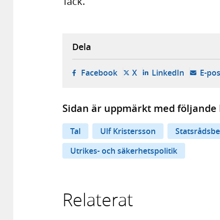
Tack.
Dela
- öppnas i ny flik, extern w
- öppnas i ny flik, ext
- öppnas i
Facebook
X
LinkedIn
E-pos
Sidan är uppmärkt med följande 
Tal
Ulf Kristersson
Statsrådsb
Utrikes- och säkerhetspolitik
Relaterat