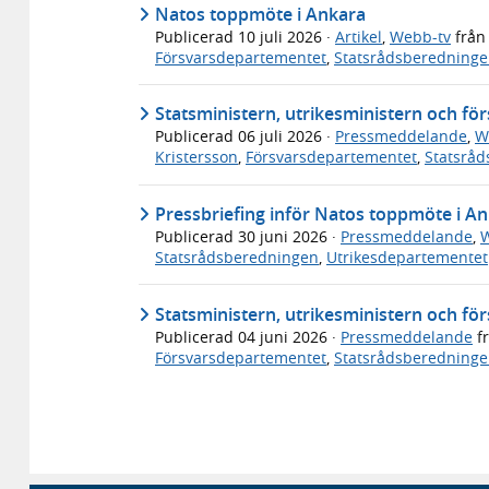
Natos toppmöte i Ankara
Publicerad
10 juli 2026
·
Artikel
,
Webb-tv
frå
Försvarsdepartementet
,
Statsrådsberedning
Statsministern, utrikesministern och fö
Publicerad
06 juli 2026
·
Pressmeddelande
,
W
Kristersson
,
Försvarsdepartementet
,
Statsrå
Pressbriefing inför Natos toppmöte i A
Publicerad
30 juni 2026
·
Pressmeddelande
,
W
Statsrådsberedningen
,
Utrikesdepartementet
Statsministern, utrikesministern och fö
Publicerad
04 juni 2026
·
Pressmeddelande
f
Försvarsdepartementet
,
Statsrådsberedning