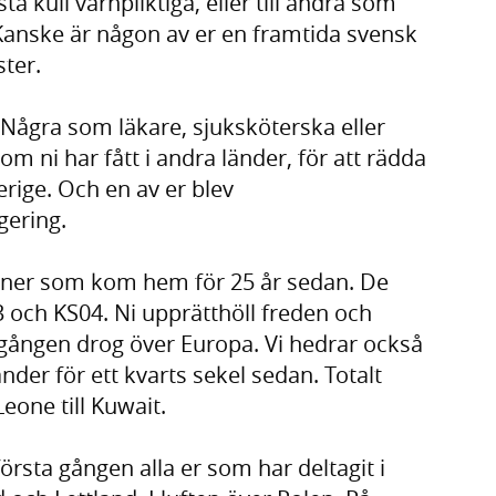
ta kull värnpliktiga, eller till andra som
Kanske är någon av er en framtida svensk
ster.
. Några som läkare, sjuksköterska eller
 ni har fått i andra länder, för att rädda
erige. Och en av er blev
gering.
eraner som kom hem för 25 år sedan. De
03 och KS04. Ni upprätthöll freden och
 gången drog över Europa. Vi hedrar också
nder för ett kvarts sekel sedan. Totalt
eone till Kuwait.
rsta gången alla er som har deltagit i