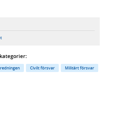
ebbplats,
ern webbplats,
 ny flik, extern webbplats,
- öppnar din e-postklient,
t
kategorier:
eredningen
Civilt försvar
Militärt försvar