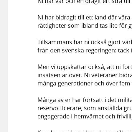
Ni har var och en dragit ert strå till
Ni har bidragit till ett land där vå
rättigheter som ibland tas lite för g
Tillsammans har ni också gjort värld
från den svenska regeringen: tack f
Men vi uppskattar också, att ni for
insatsen är över. Ni veteraner bid
många generationer och över fem v
Många av er har fortsatt i det milit
reservofficerare, som anställda gr
engagerade i hemvärnet och frivilli