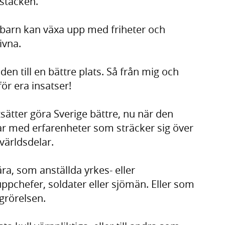
 stacken.
ra barn kan växa upp med friheter och
ivna.
en till en bättre plats. Så från mig och
ör era insatser!
tsätter göra Sverige bättre, nu när den
rar med erfarenheter som sträcker sig över
ärldsdelar.
ära, som anställda yrkes- eller
uppchefer, soldater eller sjömän. Eller som
grörelsen.