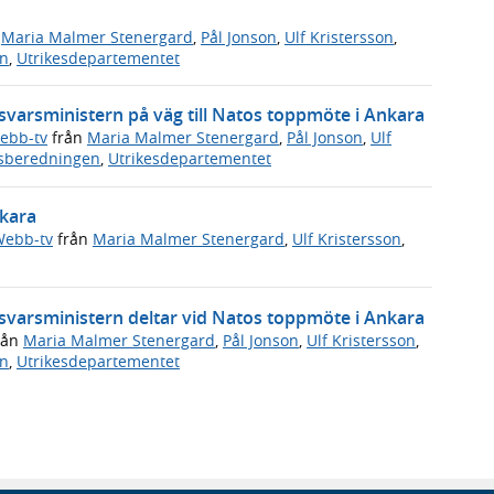
n
Maria Malmer Stenergard
,
Pål Jonson
,
Ulf Kristersson
,
en
,
Utrikesdepartementet
rsvarsministern på väg till Natos toppmöte i Ankara
ebb-tv
från
Maria Malmer Stenergard
,
Pål Jonson
,
Ulf
dsberedningen
,
Utrikesdepartementet
nkara
ebb-tv
från
Maria Malmer Stenergard
,
Ulf Kristersson
,
rsvarsministern deltar vid Natos toppmöte i Ankara
rån
Maria Malmer Stenergard
,
Pål Jonson
,
Ulf Kristersson
,
en
,
Utrikesdepartementet