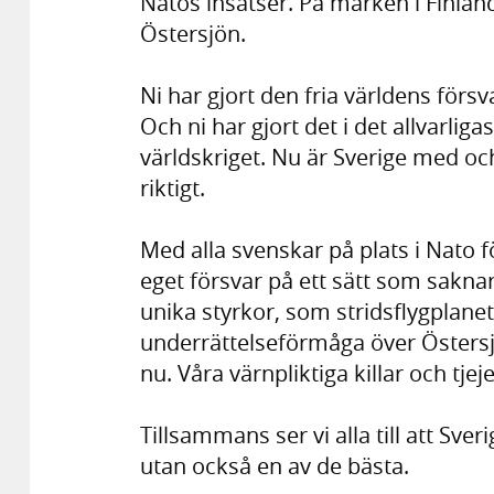
Natos insatser. På marken i Finland
Östersjön.
Ni har gjort den fria världens försv
Och ni har gjort det i det allvarlig
världskriget. Nu är Sverige med och
riktigt.
Med alla svenskar på plats i Nato 
eget försvar på ett sätt som sakna
unika styrkor, som stridsflygplane
underrättelseförmåga över Östersj
nu. Våra värnpliktiga killar och tjej
Tillsammans ser vi alla till att Sv
utan också en av de bästa.