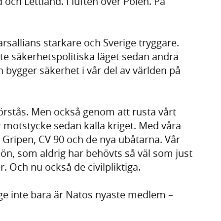
 och Lettland. I luften över Polen. På
arsallians starkare och Sverige tryggare.
aste säkerhetspolitiska läget sedan andra
 bygger säkerhet i vår del av världen på
förstås. Men också genom att rusta vårt
r motstycke sedan kalla kriget. Med våra
t Gripen, CV 90 och de nya ubåtarna. Vår
ön, som aldrig har behövts så väl som just
er. Och nu också de civilpliktiga.
erige inte bara är Natos nyaste medlem –