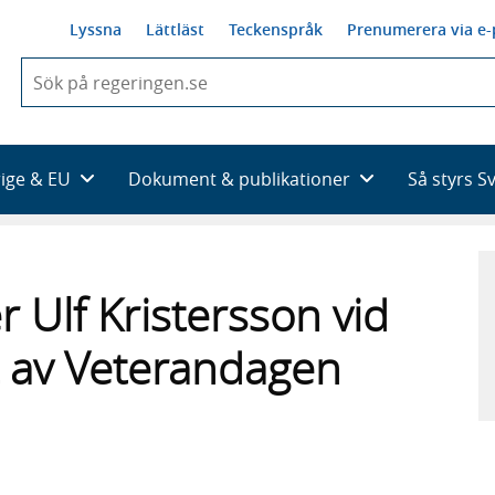
Lyssna
Lättläst
Teckenspråk
Prenumerera via e-
När
du
börjar
skriva
så
rige & EU
Dokument & publikationer
Så styrs S
framträder
en
lista
med
sökförslag
r Ulf Kristersson vid
t av Veterandagen