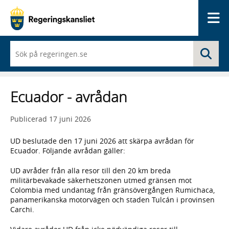
Me
När
Sö
du
börjar
skriva
så
Ecuador - avrådan
framträder
en
lista
Publicerad
17 juni 2026
med
sökförslag
UD beslutade den 17 juni 2026 att skärpa avrådan för
Ecuador. Följande avrådan gäller:
UD avråder från alla resor till den 20 km breda
militärbevakade säkerhetszonen utmed gränsen mot
Colombia med undantag från gränsövergången Rumichaca,
panamerikanska motorvägen och staden Tulcán i provinsen
Carchi.