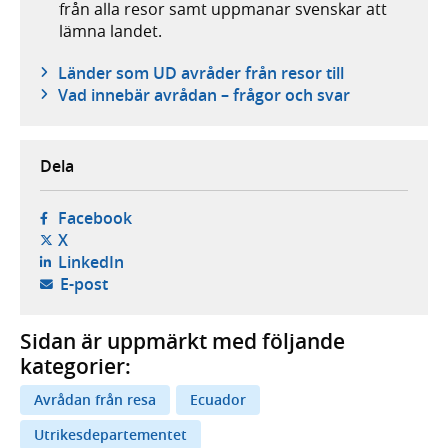
från alla resor samt uppmanar svenskar att
lämna landet.
Länder som UD avråder från resor till
Vad innebär avrådan – frågor och svar
Dela
- öppnas i ny flik, extern webbplats,
Facebook
- öppnas i ny flik, extern webbplats,
X
- öppnas i ny flik, extern webbplats,
LinkedIn
- öppnar din e-postklient,
E-post
Sidan är uppmärkt med följande
kategorier:
Avrådan från resa
Ecuador
Utrikesdepartementet