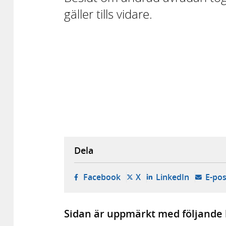
gäller tills vidare.
Dela
- öppnas i ny flik, extern w
- öppnas i ny flik, ext
- öppnas i
Facebook
X
LinkedIn
E-pos
Sidan är uppmärkt med följande 