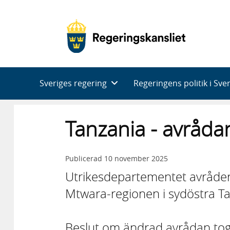
Huvudnavigering
Sveriges regering
Regeringens politik i Sve
Tanzania - avråda
Publicerad
10 november 2025
Utrikesdepartementet avråder f
Mtwara-regionen i sydöstra Ta
Beslut om ändrad avrådan to