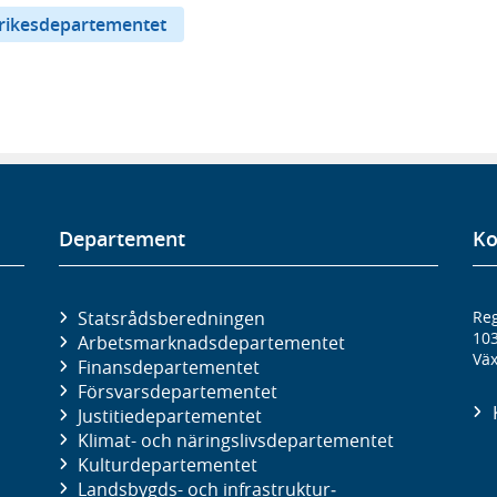
rikesdepartementet
Departement
Ko
Statsrådsberedningen
Reg
10
Arbetsmarknads­departementet
Väx
Finans­departementet
Försvars­departementet
Justitie­departementet
Klimat- och näringslivs­departementet
Kultur­departementet
Landsbygds- och infrastruktur­