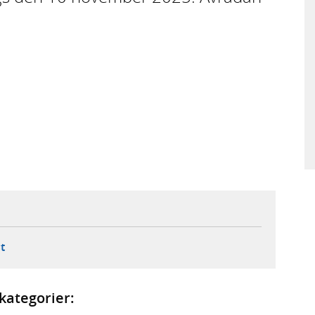
ebbplats,
ern webbplats,
 ny flik, extern webbplats,
- öppnar din e-postklient,
t
kategorier: