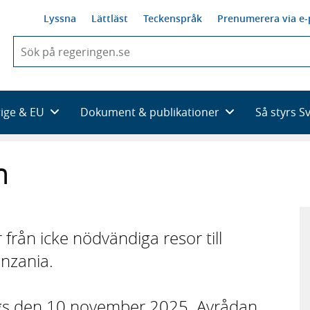
Lyssna
Lättläst
Teckenspråk
Prenumerera via e-
När
du
börjar
skriva
så
rige & EU
Dokument & publikationer
Så styrs S
framträder
en
lista
n
med
sökförslag
rån icke nödvändiga resor till
nzania.
gs den 10 november 2025. Avrådan