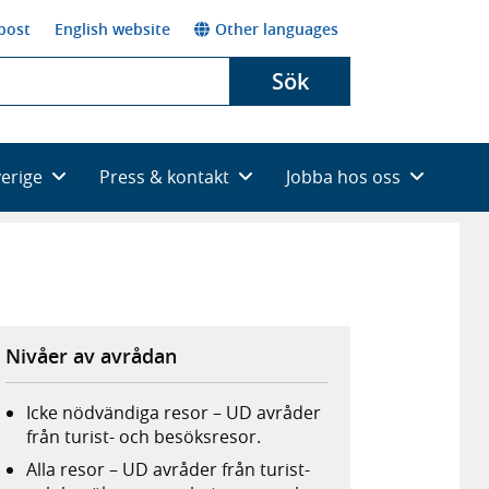
post
English website
Other languages
Sök
verige
Press & kontakt
Jobba hos oss
Nivåer av avrådan
Icke nödvändiga resor – UD avråder
från turist- och besöksresor.
Alla resor – UD avråder från turist-