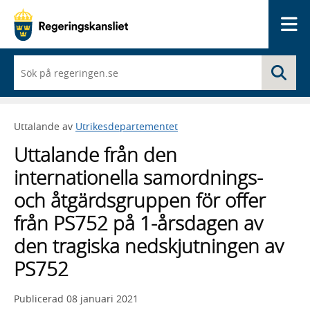
Me
När
Sö
du
börjar
skriva
så
Uttalande av
Utrikesdepartementet
framträder
en
Uttalande från den
lista
med
internationella samordnings-
sökförslag
och åtgärdsgruppen för offer
från PS752 på 1-årsdagen av
den tragiska nedskjutningen av
PS752
Publicerad
08 januari 2021