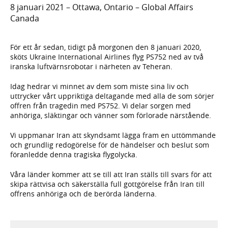
8 januari 2021 – Ottawa, Ontario – Global Affairs
Canada
För ett år sedan, tidigt på morgonen den 8 januari 2020,
sköts Ukraine International Airlines flyg PS752 ned av två
iranska luftvärnsrobotar i närheten av Teheran.
Idag hedrar vi minnet av dem som miste sina liv och
uttrycker vårt uppriktiga deltagande med alla de som sörjer
offren från tragedin med PS752. Vi delar sorgen med
anhöriga, släktingar och vänner som förlorade närstående.
Vi uppmanar Iran att skyndsamt lägga fram en uttömmande
och grundlig redogörelse för de händelser och beslut som
föranledde denna tragiska flygolycka.
Våra länder kommer att se till att Iran ställs till svars för att
skipa rättvisa och säkerställa full gottgörelse från Iran till
offrens anhöriga och de berörda länderna.