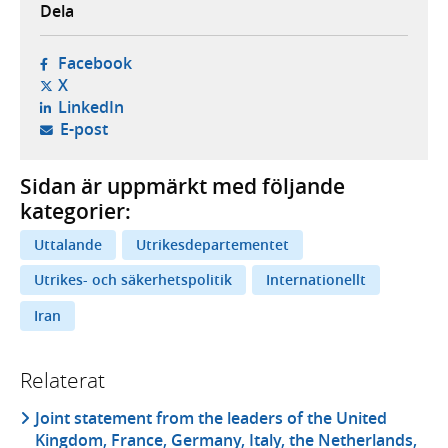
Dela
- öppnas i ny flik, extern webbplats,
Facebook
- öppnas i ny flik, extern webbplats,
X
- öppnas i ny flik, extern webbplats,
LinkedIn
- öppnar din e-postklient,
E-post
Sidan är uppmärkt med följande
kategorier:
Uttalande
Utrikesdepartementet
Utrikes- och säkerhetspolitik
Internationellt
Iran
Relaterat
Joint statement from the leaders of the United
Kingdom, France, Germany, Italy, the Netherlands,