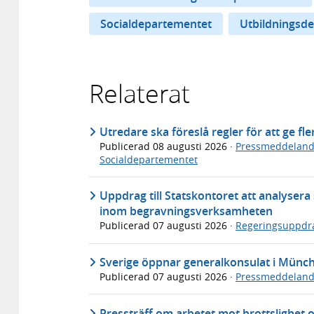
Socialdepartementet
Utbildningsd
Relaterat
Utredare ska föreslå regler för att ge fl
Publicerad
08 augusti 2026
·
Pressmeddelan
Socialdepartementet
Uppdrag till Statskontoret att analyser
inom begravningsverksamheten
Publicerad
07 augusti 2026
·
Regeringsuppdr
Sverige öppnar generalkonsulat i Münc
Publicerad
07 augusti 2026
·
Pressmeddelan
Pressträff om arbetet mot brottslighet 