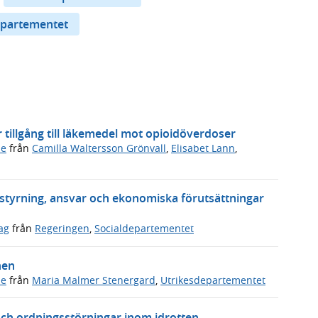
epartementet
er tillgång till läkemedel mot opioidöverdoser
de
från
Camilla Waltersson Grönvall
,
Elisabet Lann
,
a styrning, ansvar och ekonomiska förutsättningar
ag
från
Regeringen
,
Socialdepartementet
hen
de
från
Maria Malmer Stenergard
,
Utrikesdepartementet
och ordningsstörningar inom idrotten