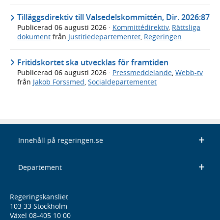
Tilläggsdirektiv till Valsedelskommittén, Dir. 2026:87
Publicerad
06 augusti 2026
·
Kommittédirektiv
,
Rättsliga
dokument
från
Justitiedepartementet
,
Regeringen
Fritidskortet ska utvecklas för framtiden
Publicerad
06 augusti 2026
·
Pressmeddelande
,
Webb-tv
från
Jakob Forssmed
,
Socialdepartementet
Innehåll på regeringen.se
Departement
Regeringskansliet
103 33 Stockholm
Växel 08-405 10 00