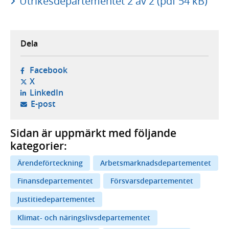
Utrikesdepartementet 2 av 2 (pdf 54 kB)
Dela
- öppnas i ny flik, extern webbplats,
Facebook
- öppnas i ny flik, extern webbplats,
X
- öppnas i ny flik, extern webbplats,
LinkedIn
- öppnar din e-postklient,
E-post
Sidan är uppmärkt med följande
kategorier:
Ärendeförteckning
Arbetsmarknadsdepartementet
Finansdepartementet
Försvarsdepartementet
Justitiedepartementet
Klimat- och näringslivsdepartementet