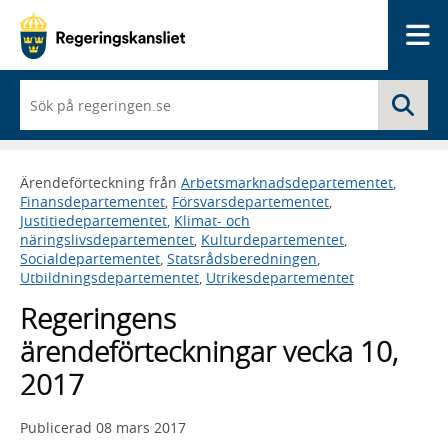
Me
När
Sö
du
börjar
skriva
så
Ärendeförteckning från
Arbetsmarknadsdepartementet
,
framträder
Finansdepartementet
,
Försvarsdepartementet
,
en
Justitiedepartementet
,
Klimat- och
lista
näringslivsdepartementet
,
Kulturdepartementet
,
med
Socialdepartementet
,
Statsrådsberedningen
,
sökförslag
Utbildningsdepartementet
,
Utrikesdepartementet
Regeringens
ärendeförteckningar vecka 10,
2017
Publicerad
08 mars 2017