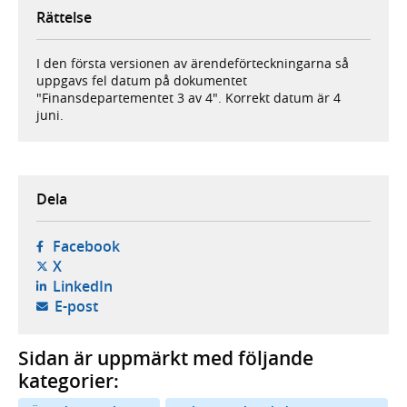
Rättelse
I den första versionen av ärendeförteckningarna så
uppgavs fel datum på dokumentet
"Finansdepartementet 3 av 4". Korrekt datum är 4
juni.
Dela
- öppnas i ny flik, extern webbplats,
Facebook
- öppnas i ny flik, extern webbplats,
X
- öppnas i ny flik, extern webbplats,
LinkedIn
- öppnar din e-postklient,
E-post
Sidan är uppmärkt med följande
kategorier: