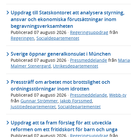
Uppdrag till Statskontoret att analysera styrning,
ansvar och ekonomiska förutsättningar inom
begravningsverksamheten
Publicerad
07 augusti 2026
·
Regeringsuppdrag
från
Regeringen
,
Socialdepartementet
Sverige öppnar generalkonsulat i München
Publicerad
07 augusti 2026
·
Pressmeddelande
från
Maria
Malmer Stenergard
,
Utrikesdepartementet
Pressträff om arbetet mot brottslighet och
ordningsstörningar inom idrotten
Publicerad
07 augusti 2026
·
Pressmeddelande
,
Webb-tv
från
Gunnar Strömmer
,
Jakob Forssmed
,
Justitiedepartementet
,
Socialdepartementet
Uppdrag att ta fram förslag för att utveckla
reformen om ett fritidskort för barn och unga
Publicerad
07 augusti 2026
·
Regeringsuppdrag
från