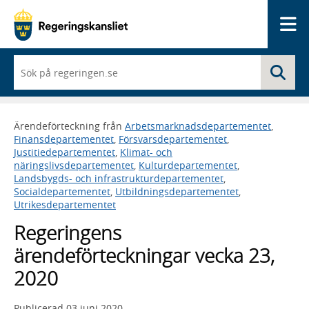
Me
När
Sö
du
börjar
skriva
så
Ärendeförteckning från
Arbetsmarknadsdepartementet
,
framträder
Finansdepartementet
,
Försvarsdepartementet
,
en
Justitiedepartementet
,
Klimat- och
lista
näringslivsdepartementet
,
Kulturdepartementet
,
med
Landsbygds- och infrastrukturdepartementet
,
sökförslag
Socialdepartementet
,
Utbildningsdepartementet
,
Utrikesdepartementet
Regeringens
ärendeförteckningar vecka 23,
2020
Publicerad
03 juni 2020