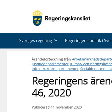
Huvudnavigering
Sveriges regering
Regeringens politik i Sve
Ärendeförteckning från
Arbetsmarknadsdepart
Justitiedepartementet
,
Klimat- och näringslivs
infrastrukturdepartementet
,
Socialdepartement
Regeringens ären
46, 2020
Publicerad
11 november 2020