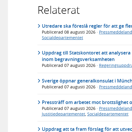
Relaterat
Utredare ska föreslå regler för att ge fl
Publicerad
08 augusti 2026
·
Pressmeddelan
Socialdepartementet
Uppdrag till Statskontoret att analyser
inom begravningsverksamheten
Publicerad
07 augusti 2026
·
Regeringsuppdr
Sverige öppnar generalkonsulat i Münc
Publicerad
07 augusti 2026
·
Pressmeddelan
Pressträff om arbetet mot brottslighet 
Publicerad
07 augusti 2026
·
Pressmeddelan
Justitiedepartementet
,
Socialdepartementet
Uppdrag att ta fram förslag för att utve