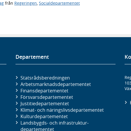
ag
från
Regeringen
,
Socialdepartementet
Departement
Ko
Statsrådsberedningen
Reg
10
Arbetsmarknads­departementet
Väx
Finans­departementet
Försvars­departementet
Justitie­departementet
Klimat- och näringslivs­departementet
Kultur­departementet
Landsbygds- och infrastruktur­
departementet