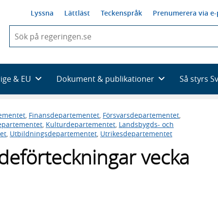
Lyssna
Lättläst
Teckenspråk
Prenumerera via e-
När
du
börjar
skriva
så
rige & EU
Dokument & publikationer
Så styrs S
framträder
en
lista
ementet
,
Finansdepartementet
,
Försvarsdepartementet
,
med
departementet
,
Kulturdepartementet
,
Landsbygds- och
sökförslag
et
,
Utbildningsdepartementet
,
Utrikesdepartementet
deförteckningar vecka