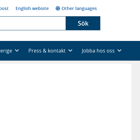
post
English website
Other languages
Sök
verige
Press & kontakt
Jobba hos oss