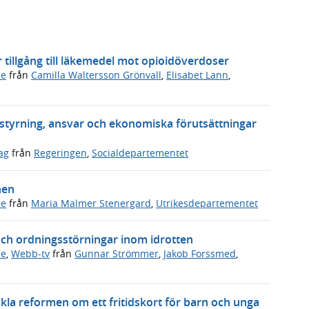
er tillgång till läkemedel mot opioidöverdoser
de
från
Camilla Waltersson Grönvall
,
Elisabet Lann
,
a styrning, ansvar och ekonomiska förutsättningar
ag
från
Regeringen
,
Socialdepartementet
hen
de
från
Maria Malmer Stenergard
,
Utrikesdepartementet
och ordningsstörningar inom idrotten
de
,
Webb-tv
från
Gunnar Strömmer
,
Jakob Forssmed
,
ckla reformen om ett fritidskort för barn och unga