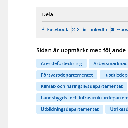
Dela
- öppnas i ny flik, extern w
- öppnas i ny flik, ext
- öppnas i
Facebook
X
LinkedIn
E-pos
Sidan är uppmärkt med följande 
Ärendeförteckning
Arbetsmarknad
Försvarsdepartementet
Justitiede
Klimat- och näringslivsdepartementet
Landsbygds- och infrastrukturdeparte
Utbildningsdepartementet
Utrikes