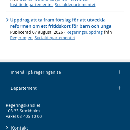
Justitiedepartementet
,
Socialdepartementet
Uppdrag att ta fram förslag för att utveckla
reformen om ett fritidskort för barn och unga
Publicerad
07 augusti 2026
·
Regeringsuppdrag
från
Regeringen
,
Socialdepartementet
Innehåll på regeringen.se
Departement
Regeringskansliet
103 33 Stockholm
Växel 08-405 10 00
Kontakt