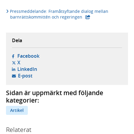
Pressmeddelande: Framåtsyftande dialog mellan
barnrättskommittén och regeringen
Dela
- öppnas i ny flik, extern webbplats,
Facebook
- öppnas i ny flik, extern webbplats,
X
- öppnas i ny flik, extern webbplats,
LinkedIn
- öppnar din e-postklient,
E-post
Sidan är uppmärkt med följande
kategorier:
Artikel
Relaterat