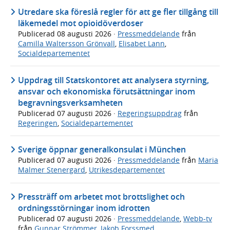
Utredare ska föreslå regler för att ge fler tillgång till
läkemedel mot opioidöverdoser
Publicerad
08 augusti 2026
·
Pressmeddelande
från
Camilla Waltersson Grönvall
,
Elisabet Lann
,
Socialdepartementet
Uppdrag till Statskontoret att analysera styrning,
ansvar och ekonomiska förutsättningar inom
begravningsverksamheten
Publicerad
07 augusti 2026
·
Regeringsuppdrag
från
Regeringen
,
Socialdepartementet
Sverige öppnar generalkonsulat i München
Publicerad
07 augusti 2026
·
Pressmeddelande
från
Maria
Malmer Stenergard
,
Utrikesdepartementet
Pressträff om arbetet mot brottslighet och
ordningsstörningar inom idrotten
Publicerad
07 augusti 2026
·
Pressmeddelande
,
Webb-tv
från
Gunnar Strömmer
,
Jakob Forssmed
,