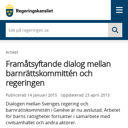
Me
När
Sö
du
börjar
skriva
så
Artikel
framträder
en
Framåtsyftande dialog mellan
lista
med
barnrättskommittén och
sökförslag
regeringen
Publicerad
14 januari 2015
Uppdaterad
23 april 2015
Dialogen mellan Sveriges regering och
barnrättskommittén i Genève är nu avslutad. Arbetet
för barns rättigheter fortsätter i samarbete med
civilsamhället och andra aktörer.