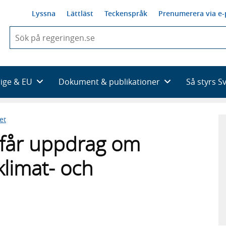
Lyssna
Lättläst
Teckenspråk
Prenumerera via e-
När
du
börjar
skriva
så
rige & EU
Dokument & publikationer
Så styrs S
framträder
en
lista
et
med
sökförslag
 får uppdrag om
klimat- och