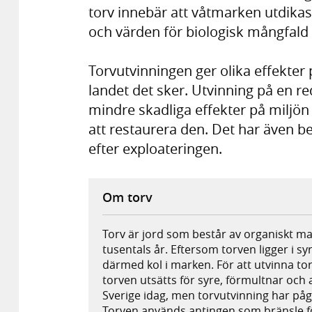
torv innebär att våtmarken utdika
och värden för biologisk mångfald 
Torvutvinningen ger olika effekter
landet det sker. Utvinning på en r
mindre skadliga effekter på miljön
att restaurera den. Det har även 
efter exploateringen.
Om torv
Torv är jord som består av organiskt ma
tusentals år. Eftersom torven ligger i sy
därmed kol i marken. För att utvinna torv
torven utsätts för syre, förmultnar och a
Sverige idag, men torvutvinning har pågåt
Torven används antingen som bränsle f