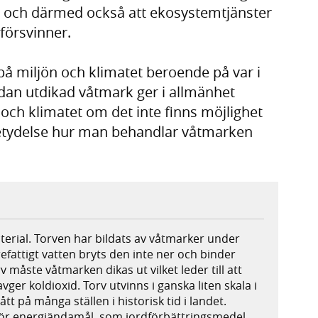
s och därmed också att ekosystemtjänster
försvinner.
 på miljön och klimatet beroende på var i
edan utdikad våtmark ger i allmänhet
 och klimatet om det inte finns möjlighet
betydelse hur man behandlar våtmarken
terial. Torven har bildats av våtmarker under
refattigt vatten bryts den inte ner och binder
 måste våtmarken dikas ut vilket leder till att
vger koldioxid. Torv utvinns i ganska liten skala i
t på många ställen i historisk tid i landet.
ör energiändamål, som jordförbättringsmedel