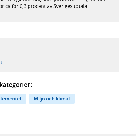
för ca för 0,3 procent av Sveriges totala
ebbplats,
ern webbplats,
 ny flik, extern webbplats,
- öppnar din e-postklient,
t
kategorier:
rtementet
Miljö och klimat