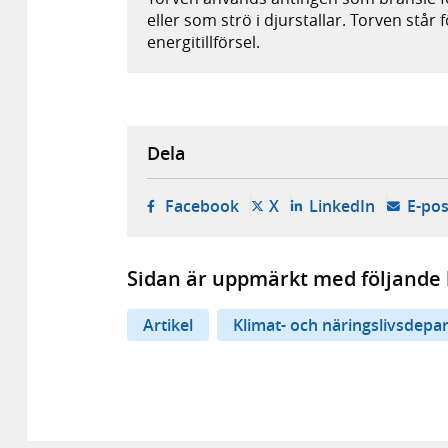
eller som strö i djurstallar. Torven står 
energitillförsel.
Dela
- öppnas i ny flik, extern w
- öppnas i ny flik, ext
- öppnas i
Facebook
X
LinkedIn
E-pos
Sidan är uppmärkt med följande 
Artikel
Klimat- och näringslivsdepa