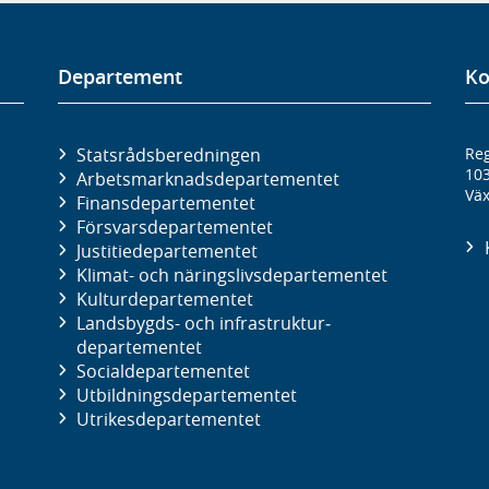
Departement
Ko
Statsrådsberedningen
Reg
10
Arbetsmarknads­departementet
Väx
Finans­departementet
Försvars­departementet
Justitie­departementet
Klimat- och näringslivs­departementet
Kultur­departementet
Landsbygds- och infrastruktur­
departementet
Social­departementet
Utbildnings­departementet
Utrikes­departementet