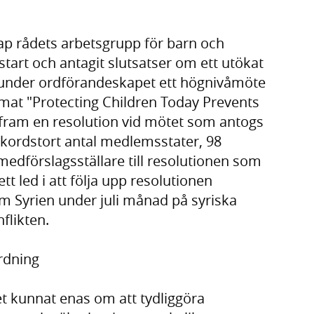
ap rådets arbetsgrupp för barn och
start och antagit slutsatser om ett utökat
e under ordförandeskapet ett högnivåmöte
mat "Protecting Children Today Prevents
 fram en resolution vid mötet som antogs
rekordstort antal medlemsstater, 98
medförslagsställare till resolutionen som
t led i att följa upp resolutionen
m Syrien under juli månad på syriska
flikten.
rdning
t kunnat enas om att tydliggöra