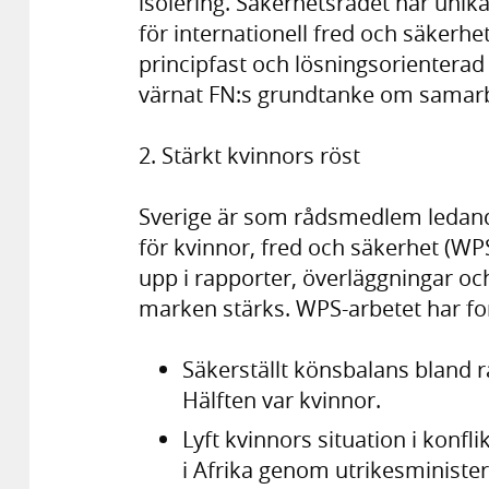
isolering. Säkerhetsrådet har unik
för internationell fred och säkerh
principfast och lösningsorienterad
värnat FN:s grundtanke om samarbe
2. Stärkt kvinnors röst
Sverige är som rådsmedlem ledande
för kvinnor, fred och säkerhet (WPS
upp i rapporter, överläggningar oc
marken stärks. WPS-arbetet har fo
Säkerställt könsbalans bland r
Hälften var kvinnor.
Lyft kvinnors situation i konfl
i Afrika genom utrikesministern