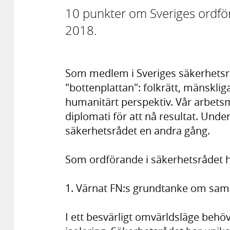
10 punkter om Sveriges ordför
2018.
Som medlem i Sveriges säkerhetsrå
"bottenplattan": folkrätt, mänskliga
humanitärt perspektiv. Vår arbetsm
diplomati för att nå resultat. Unde
säkerhetsrådet en andra gång.
Som ordförande i säkerhetsrådet h
1. Värnat FN:s grundtanke om sama
I ett besvärligt omvärldsläge beh