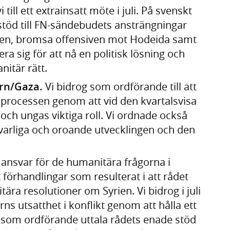
ill ett extrainsatt möte i juli. På svenskt
t stöd till FN-sändebudets ansträngningar
ssen, bromsa offensiven mot Hodeida samt
a sig för att nå en politisk lösning och
nitär rätt.
rn/Gaza.
Vi bidrog som ordförande till att
processen genom att vid den kvartalsvisa
och ungas viktiga roll. Vi ordnade också
lvarliga och oroande utvecklingen och den
t ansvar för de humanitära frågorna i
 förhandlingar som resulterat i att rådet
ära resolutioner om Syrien. Vi bidrog i juli
arns utsatthet i konflikt genom att hålla ett
 som ordförande uttala rådets enade stöd