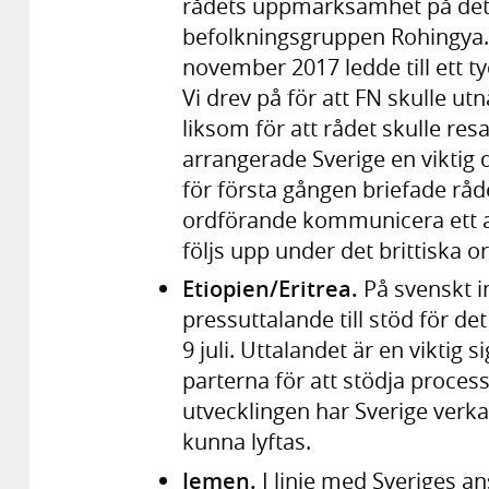
rådets uppmärksamhet på det 
befolkningsgruppen Rohingya. 
november 2017 ledde till ett ty
Vi drev på för att FN skulle u
liksom för att rådet skulle re
arrangerade Sverige en vikti
för första gången briefade rå
ordförande kommunicera ett 
följs upp under det brittiska o
Etiopien/Eritrea.
På svenskt i
pressuttalande till stöd för d
9 juli. Uttalandet är en viktig
parterna för att stödja process
utvecklingen har Sverige verka
kunna lyftas.
Jemen.
I linje med Sveriges an