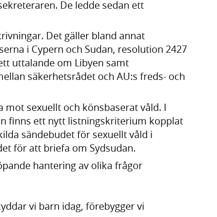
ekreteraren. De ledde sedan ett
rivningar. Det gäller bland annat
serna i Cypern och Sudan, resolution 2427
ett uttalande om Libyen samt
lan säkerhetsrådet och AU:s freds- och
a mot sexuellt och könsbaserat våld. I
finns ett nytt listningskriterium kopplat
rskilda sändebudet för sexuellt våld i
rådet för att briefa om Sydsudan.
löpande hantering av olika frågor
kyddar vi barn idag, förebygger vi