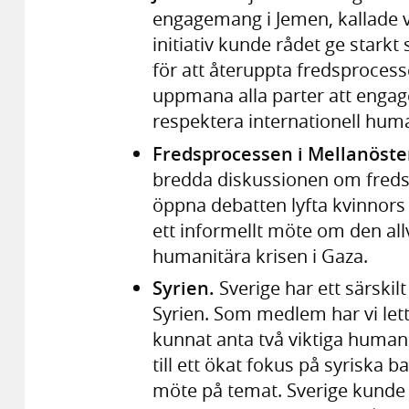
engagemang i Jemen, kallade vi t
initiativ kunde rådet ge stark
för att återuppta fredsproce
uppmana alla parter att engager
respektera internationell huma
Fredsprocessen i Mellanöste
bredda diskussionen om freds
öppna debatten lyfta kvinnors 
ett informellt möte om den al
humanitära krisen i Gaza.
Syrien.
Sverige har ett särskil
Syrien. Som medlem har vi lett
kunnat anta två viktiga humanit
till ett ökat fokus på syriska b
möte på temat. Sverige kunde