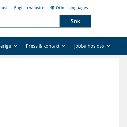
post
English website
Other languages
Sök
verige
Press & kontakt
Jobba hos oss