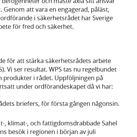
a befogenheter och måste axla sitt ansvar
et. Genom att vara en engagerad, påläst,
 ordförande i säkerhetsrådet har Sverige
te för fred och säkerhet.
 för att stärka säkerhetsrådets arbete
). Vi ser resultat. WPS tas nu regelbundet
h produkter i rådet. Uppföljningen på
rtsatt under ordförandeskapet då vi har:
ådets briefers, för första gången någonsin.
ikt-, klimat-, och fattigdomsdrabbade Sahel
s besök i regionen i början av juli