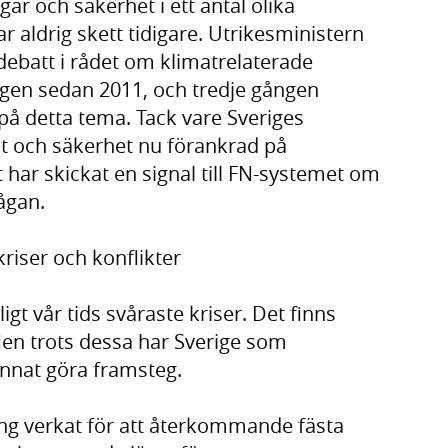
ar och säkerhet i ett antal olika
r aldrig skett tidigare. Utrikesministern
ebatt i rådet om klimatrelaterade
ngen sedan 2011, och tredje gången
på detta tema. Tack vare Sveriges
t och säkerhet nu förankrad på
har skickat en signal till FN-systemet om
rågan.
 kriser och konflikter
gt vår tids svåraste kriser. Det finns
. Men trots dessa har Sverige som
kunnat göra framsteg.
g verkat för att återkommande fästa