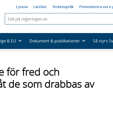
Lyssna
Lättläst
Teckenspråk
Prenumerera via e-
När
du
börjar
skriva
så
rige & EU
Dokument & publikationer
Så styrs S
framträder
en
lista
med
sökförslag
e för fred och
 åt de som drabbas av