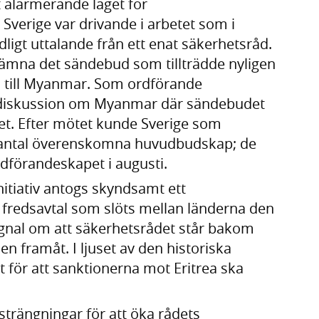
alarmerande läget för
Sverige var drivande i arbetet som i
dligt uttalande från ett enat säkerhetsråd.
tnämna det sändebud som tillträdde nyligen
sa till Myanmar. Som ordförande
g diskussion om Myanmar där sändebudet
det. Efter mötet kunde Sverige som
antal överenskomna huvudbudskap; de
rdförandeskapet i augusti.
nitiativ antogs skyndsamt ett
et fredsavtal som slöts mellan länderna den
 signal om att säkerhetsrådet står bakom
en framåt. I ljuset av den historiska
t för att sanktionerna mot Eritrea ska
strängningar för att öka rådets