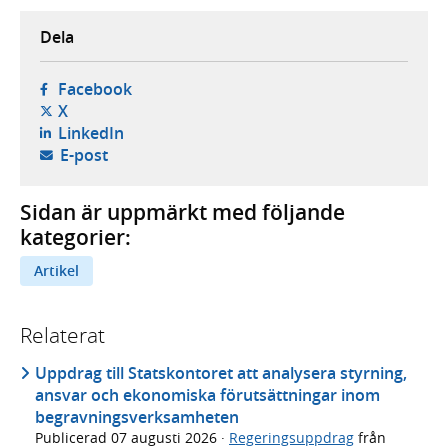
Dela
- öppnas i ny flik, extern webbplats,
Facebook
- öppnas i ny flik, extern webbplats,
X
- öppnas i ny flik, extern webbplats,
LinkedIn
- öppnar din e-postklient,
E-post
Sidan är uppmärkt med följande
kategorier:
Artikel
Relaterat
Uppdrag till Statskontoret att analysera styrning,
ansvar och ekonomiska förutsättningar inom
begravningsverksamheten
Publicerad
07 augusti 2026
·
Regeringsuppdrag
från