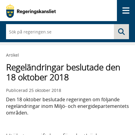
Me
När
Sö
du
börjar
skriva
så
Artikel
framträder
en
Regeländringar beslutade den
lista
med
18 oktober 2018
sökförslag
Publicerad
25 oktober 2018
Den 18 oktober beslutade regeringen om följande
regeländringar inom Miljö- och energidepartementets
områden.