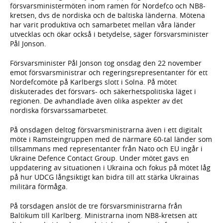
försvarsministermöten inom ramen för Nordefco och NB8-
kretsen, dvs de nordiska och de baltiska länderna. Mötena
har varit produktiva och samarbetet mellan våra länder
utvecklas och ökar också i betydelse, säger försvarsminister
Pål Jonson.
Försvarsminister Pål Jonson tog onsdag den 22 november
emot försvarsministrar och regeringsrepresentanter för ett
Nordefcomöte på Karlbergs slott i Solna. På mötet
diskuterades det försvars- och säkerhetspolitiska läget i
regionen. De avhandlade även olika aspekter av det
nordiska försvarssamarbetet.
På onsdagen deltog försvarsministrarna även i ett digitalt
möte i Ramsteingruppen med de närmare 60-tal länder som
tillsammans med representanter från Nato och EU ingår i
Ukraine Defence Contact Group. Under mötet gavs en
uppdatering av situationen i Ukraina och fokus på mötet låg
på hur UDCG långsiktigt kan bidra till att stärka Ukrainas
militära förmåga.
På torsdagen anslöt de tre försvarsministrarna från
Baltikum till Karlberg. Ministrarna inom NB8-kretsen att