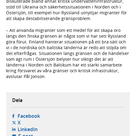
diskuterade bland annat kritisk undervatteninfrastruktur,
stöd till Ukraina och säkerhetssituationen i Norden och i
Östersjön, till exempel hur Ryssland utnyttjar migranter för
att skapa destabiliserande gränsproblem.
– Att använda migranter som ett medel för att skapa oro
längs den finska gränsen är något som vi har sett Ryssland
göra förut. Finland hanterar situationen på ett bra sätt och
vi i de nordiska och baltiska länderna är redo att stöjda om
det efterfrågas. Situationen längs gränsen och de händelser
som ägt rum i Östersjön belyser hur viktigt det är att
länderna i Norden och Baltikum har ett starkt samarbete
kring försvaret av våra gränser och kritisk infrastruktur,
avslutar Pål Jonson.
Dela
- öppnas i ny flik, extern webbplats,
Facebook
- öppnas i ny flik, extern webbplats,
X
- öppnas i ny flik, extern webbplats,
LinkedIn
- öppnar din e-postklient,
E-post