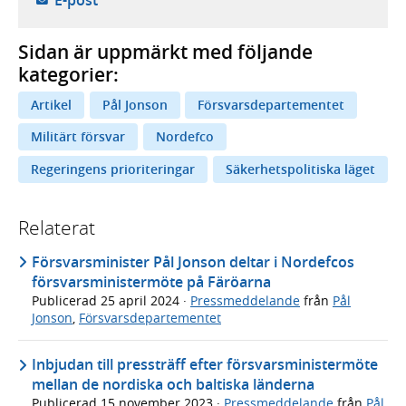
Sidan är uppmärkt med följande
kategorier:
Artikel
Pål Jonson
Försvarsdepartementet
Militärt försvar
Nordefco
Regeringens prioriteringar
Säkerhetspolitiska läget
Relaterat
Försvarsminister Pål Jonson deltar i Nordefcos
försvarsministermöte på Färöarna
Publicerad
25 april 2024
·
Pressmeddelande
från
Pål
Jonson
,
Försvarsdepartementet
Inbjudan till pressträff efter försvarsministermöte
mellan de nordiska och baltiska länderna
Publicerad
15 november 2023
·
Pressmeddelande
från
Pål