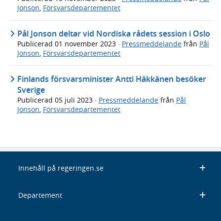
Jonson
,
Försvarsdepartementet
Pål Jonson deltar vid Nordiska rådets session i Oslo
Publicerad
01 november 2023
·
Pressmeddelande
från
Pål
Jonson
,
Försvarsdepartementet
Finlands försvarsminister Antti Häkkänen besöker
Sverige
Publicerad
05 juli 2023
·
Pressmeddelande
från
Pål
Jonson
,
Försvarsdepartementet
Innehåll på regeringen.se
Departement