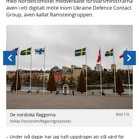
med Nordefcomötet medverkade försvarsministrarna
även i ett digitalt möte inom Ukraine Defence Contact
Group, även kallat Ramsteingruppen.
Föregående
Nästa
De nordiska flaggorna.
Bild
1
/
3
/
3
D
i
Niklas Forsström/Regeringskansliet
N
– Under två dagar har jag haft uppdraget att stå värd för