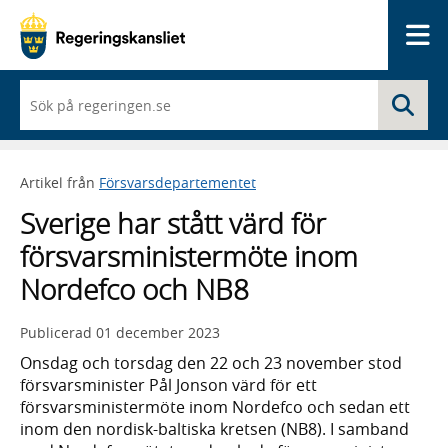
Me
När
Sö
du
börjar
skriva
så
Artikel från
Försvarsdepartementet
framträder
en
Sverige har stått värd för
lista
med
försvarsministermöte inom
sökförslag
Nordefco och NB8
Publicerad
01 december 2023
Onsdag och torsdag den 22 och 23 november stod
försvarsminister Pål Jonson värd för ett
försvarsministermöte inom Nordefco och sedan ett
inom den nordisk-baltiska kretsen (NB8). I samband