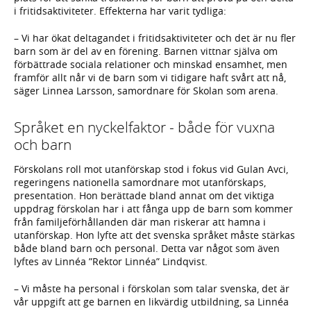
i fritidsaktiviteter. Effekterna har varit tydliga:
– Vi har ökat deltagandet i fritidsaktiviteter och det är nu fler
barn som är del av en förening. Barnen vittnar själva om
förbättrade sociala relationer och minskad ensamhet, men
framför allt når vi de barn som vi tidigare haft svårt att nå,
säger Linnea Larsson, samordnare för Skolan som arena.
Språket en nyckelfaktor - både för vuxna
och barn
Förskolans roll mot utanförskap stod i fokus vid Gulan Avci,
regeringens nationella samordnare mot utanförskaps,
presentation. Hon berättade bland annat om det viktiga
uppdrag förskolan har i att fånga upp de barn som kommer
från familjeförhållanden där man riskerar att hamna i
utanförskap. Hon lyfte att det svenska språket måste stärkas
både bland barn och personal. Detta var något som även
lyftes av Linnéa ”Rektor Linnéa” Lindqvist.
– Vi måste ha personal i förskolan som talar svenska, det är
vår uppgift att ge barnen en likvärdig utbildning, sa Linnéa