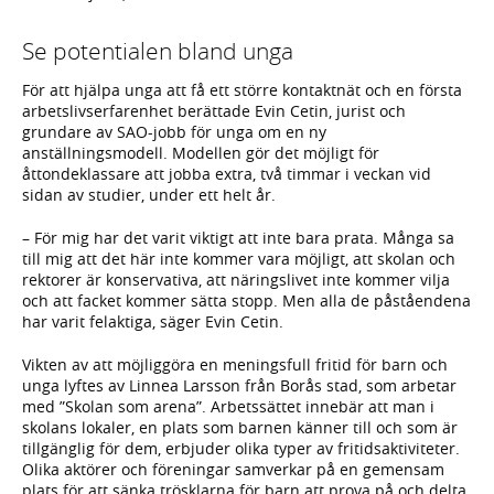
Se potentialen bland unga
För att hjälpa unga att få ett större kontaktnät och en första
arbetslivserfarenhet berättade Evin Cetin, jurist och
grundare av SAO-jobb för unga om en ny
anställningsmodell. Modellen gör det möjligt för
åttondeklassare att jobba extra, två timmar i veckan vid
sidan av studier, under ett helt år.
– För mig har det varit viktigt att inte bara prata. Många sa
till mig att det här inte kommer vara möjligt, att skolan och
rektorer är konservativa, att näringslivet inte kommer vilja
och att facket kommer sätta stopp. Men alla de påståendena
har varit felaktiga, säger Evin Cetin.
Vikten av att möjliggöra en meningsfull fritid för barn och
unga lyftes av Linnea Larsson från Borås stad, som arbetar
med ”Skolan som arena”. Arbetssättet innebär att man i
skolans lokaler, en plats som barnen känner till och som är
tillgänglig för dem, erbjuder olika typer av fritidsaktiviteter.
Olika aktörer och föreningar samverkar på en gemensam
plats för att sänka trösklarna för barn att prova på och delta