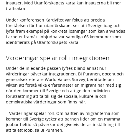
insatser. Med Utanförskapets karta kan insatserna bli mer
träffsäkra.
Under konferensen Kartlyftet var fokus att bredda
förståelsen för hur utanförskapet ser ut i Sverige idag och
lyfta fram exempel på konkreta lösningar som kan användas
i arbetet framåt. Inbjudna var samtliga 66 kommuner som
identifierats på Utanförskapets karta.
Värderingar spelar roll i integrationen
Under de inledande passen lyftes bland annat hur
värderingar påverkar integrationen. Bi Puranen, docent och
generalsekreterare World Values Survey, berättade om
vikten att förstå vilka erfarenheter en migrant har med sig
när den kommer till Sverige och att ge den individen
förutsättning att ta till sig de sociala, kulturella och
demokratiska värderingar som finns här.
– Värderingar spelar roll. Om hälften av migranterna som
kommer till Sverige tycker att barnen lider om en mamma
jobbar heltid så påverkar det givetvis deras inställning till
att ta ett jobb, sa Bi Puranen.