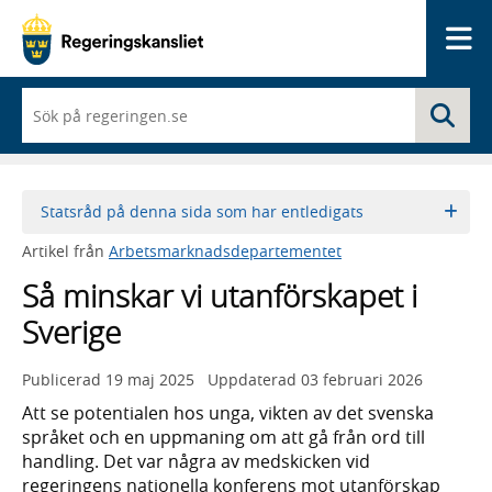
Me
När
Sö
du
börjar
skriva
så
framträder
Statsråd på denna sida som har entledigats
en
lista
Artikel från
Arbetsmarknadsdepartementet
med
sökförslag
Så minskar vi utanförskapet i
Sverige
Publicerad
19 maj 2025
Uppdaterad
03 februari 2026
Att se potentialen hos unga, vikten av det svenska
språket och en uppmaning om att gå från ord till
handling. Det var några av medskicken vid
regeringens nationella konferens mot utanförskap