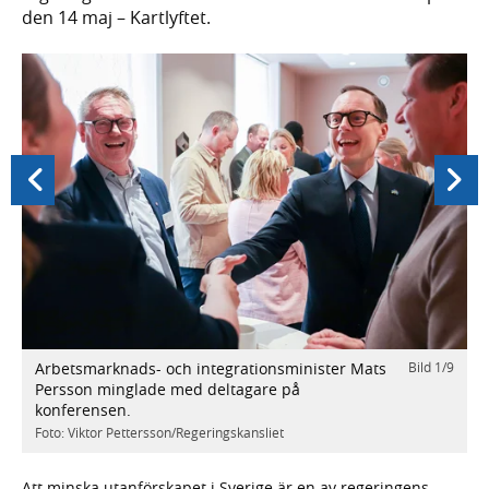
den 14 maj – Kartlyftet.
Föregående
Nästa
Arbetsmarknads- och integrationsminister Mats
Bild
1
/
9
/
9
-
Persson minglade med deltagare på
u
konferensen.
t
s
Foto: Viktor Pettersson/Regeringskansliet
o
s
Att minska utanförskapet i Sverige är en av regeringens