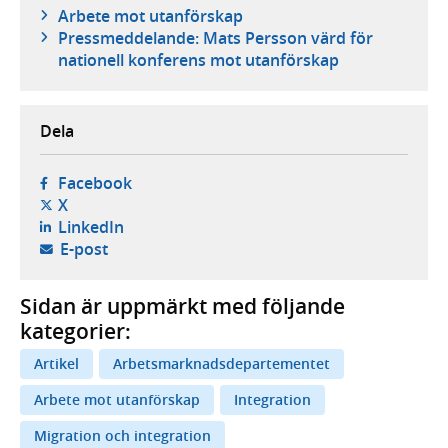
Arbete mot utanförskap
Pressmeddelande: Mats Persson värd för
nationell konferens mot utanförskap
Dela
- öppnas i ny flik, extern webbplats,
Facebook
- öppnas i ny flik, extern webbplats,
X
- öppnas i ny flik, extern webbplats,
LinkedIn
- öppnar din e-postklient,
E-post
Sidan är uppmärkt med följande
kategorier:
Artikel
Arbetsmarknadsdepartementet
Arbete mot utanförskap
Integration
Migration och integration