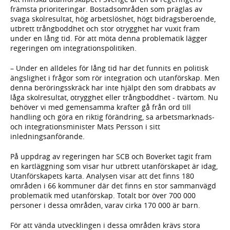
F
främsta prioriteringar. Bostadsområden som präglas av
svaga skolresultat, hög arbetslöshet, högt bidragsberoende,
utbrett trångboddhet och stor otrygghet har vuxit fram
under en lång tid. För att möta denna problematik lägger
regeringen om integrationspolitiken.
– Under en alldeles för lång tid har det funnits en politisk
ängslighet i frågor som rör integration och utanförskap. Men
denna beröringsskräck har inte hjälpt den som drabbats av
låga skolresultat, otrygghet eller trångboddhet - tvärtom. Nu
behöver vi med gemensamma krafter gå från ord till
handling och göra en riktig förändring, sa arbetsmarknads-
och integrationsminister Mats Persson i sitt
inledningsanförande.
På uppdrag av regeringen har SCB och Boverket tagit fram
en kartläggning som visar hur utbrett utanförskapet är idag,
Utanförskapets karta. Analysen visar att det finns 180
områden i 66 kommuner där det finns en stor sammanvägd
problematik med utanförskap. Totalt bor över 700 000
personer i dessa områden, varav cirka 170 000 är barn.
För att vända utvecklingen i dessa områden krävs stora