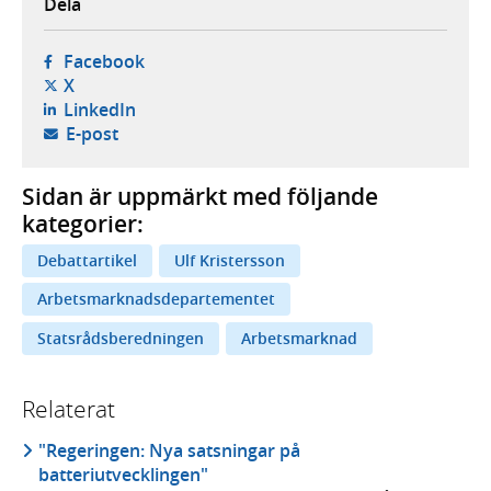
Dela
- öppnas i ny flik, extern webbplats,
Facebook
- öppnas i ny flik, extern webbplats,
X
- öppnas i ny flik, extern webbplats,
LinkedIn
- öppnar din e-postklient,
E-post
Sidan är uppmärkt med följande
kategorier:
Debattartikel
Ulf Kristersson
Arbetsmarknadsdepartementet
Statsrådsberedningen
Arbetsmarknad
Relaterat
"Regeringen: Nya satsningar på
batteriutvecklingen"