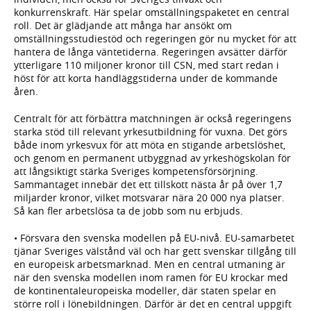
konkurrenskraft. Här spelar omställningspaketet en central
roll. Det är glädjande att många har ansökt om
omställningsstudiestöd och regeringen gör nu mycket för att
hantera de långa väntetiderna. Regeringen avsätter därför
ytterligare 110 miljoner kronor till CSN, med start redan i
höst för att korta handläggstiderna under de kommande
åren.
Centralt för att förbättra matchningen är också regeringens
starka stöd till relevant yrkesutbildning för vuxna. Det görs
både inom yrkesvux för att möta en stigande arbetslöshet,
och genom en permanent utbyggnad av yrkeshögskolan för
att långsiktigt stärka Sveriges kompetensförsörjning.
Sammantaget innebär det ett tillskott nästa år på över 1,7
miljarder kronor, vilket motsvarar nära 20 000 nya platser.
Så kan fler arbetslösa ta de jobb som nu erbjuds.
• Försvara den svenska modellen på EU-nivå. EU-samarbetet
tjänar Sveriges välstånd väl och har gett svenskar tillgång till
en europeisk arbetsmarknad. Men en central utmaning är
när den svenska modellen inom ramen för EU krockar med
de kontinentaleuropeiska modeller, där staten spelar en
större roll i lönebildningen. Därför är det en central uppgift