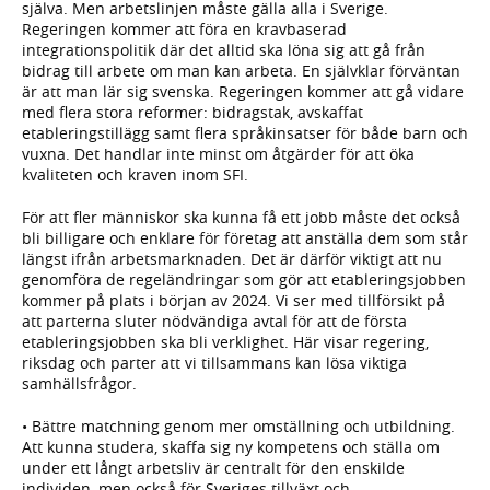
själva. Men arbetslinjen måste gälla alla i Sverige.
Regeringen kommer att föra en kravbaserad
integrationspolitik där det alltid ska löna sig att gå från
bidrag till arbete om man kan arbeta. En självklar förväntan
är att man lär sig svenska. Regeringen kommer att gå vidare
med flera stora reformer: bidragstak, avskaffat
etableringstillägg samt flera språkinsatser för både barn och
vuxna. Det handlar inte minst om åtgärder för att öka
kvaliteten och kraven inom SFI.
För att fler människor ska kunna få ett jobb måste det också
bli billigare och enklare för företag att anställa dem som står
längst ifrån arbetsmarknaden. Det är därför viktigt att nu
genomföra de regeländringar som gör att etableringsjobben
kommer på plats i början av 2024. Vi ser med tillförsikt på
att parterna sluter nödvändiga avtal för att de första
etableringsjobben ska bli verklighet. Här visar regering,
riksdag och parter att vi tillsammans kan lösa viktiga
samhällsfrågor.
• Bättre matchning genom mer omställning och utbildning.
Att kunna studera, skaffa sig ny kompetens och ställa om
under ett långt arbetsliv är centralt för den enskilde
individen, men också för Sveriges tillväxt och