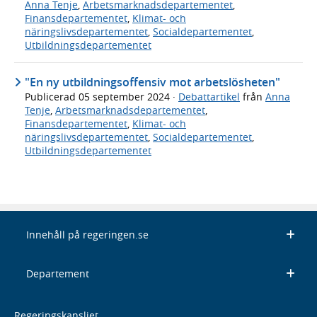
Anna Tenje
,
Arbetsmarknadsdepartementet
,
Finansdepartementet
,
Klimat- och
näringslivsdepartementet
,
Socialdepartementet
,
Utbildningsdepartementet
"En ny utbildningsoffensiv mot arbetslösheten"
Publicerad
05 september 2024
·
Debattartikel
från
Anna
Tenje
,
Arbetsmarknadsdepartementet
,
Finansdepartementet
,
Klimat- och
näringslivsdepartementet
,
Socialdepartementet
,
Utbildningsdepartementet
Innehåll på regeringen.se
Departement
Regeringskansliet