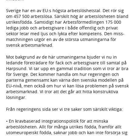
Sverige har en av EU:s högsta arbetslöshetstal. Det rör sig
om 457 500 arbetslösa. Särskilt hög är arbetslösheten bland
utrikesfödda. Samtidigt har Arbetsförmedlingen 175 000
lediga jobb och arbetsgivare i både offentlig och privat
sektor letar med ljus och lykta efter kompetens. Den miss-
matchningen utgör en av de största utmaningarna för
svensk arbetsmarknad.
Mot bakgrund av de här utmaningarna bjuder vi nu in
ledande företrädare för fack och arbetsgivare till samtal på
Harpsund. Vi tar upp en gammal tradition som vi tror är bra
för Sverige. Det kommer handla om hur regeringen och
parterna gemensamt kan värna den svenska modellen på
EU-nivå, men också om hur vi kan lösa problemen på svensk
arbetsmarknad. Vi tror att det går att hitta konstruktiva
lösningar.
Från regeringens sida ser vi tre saker som särskilt viktiga:
• En kravbaserad integrationspolitik för att minska
arbetslösheten. Allt för många utrikes födda, framför allt
utomeuropeiskt födda, saknar jobb och kan inte försörja sig