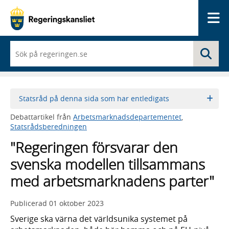
Me
När
Sö
du
börjar
skriva
så
framträder
Statsråd på denna sida som har entledigats
en
lista
Debattartikel från
Arbetsmarknadsdepartementet
,
med
Statsrådsberedningen
sökförslag
"Regeringen försvarar den
svenska modellen tillsammans
med arbetsmarknadens parter"
Publicerad
01 oktober 2023
Sverige ska värna det världsunika systemet på