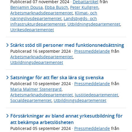
Publicerad
07 november 2024
·
Debattartikel
från
Benjamin Dousa
,
Ebba Busch
,
Peter Kullgren
,
Arbetsmarknadsdepartementet
,
Klimat- och
näringslivsdepartementet
,
Landsbygds- och
infrastrukturdepartementet
,
Utbildningsdepartementet
,
Utrikesdepartementet
Stärkt stöd till personer med funktionsnedsättning
Publicerad
16 september 2024
·
Pressmeddelande
från
Arbetsmarknadsdepartementet
,
Utbildningsdepartementet
Satsningar för att fler ska lära sig svenska
Publicerad
10 september 2024
·
Pressmeddelande
från
Maria Malmer Stenergard
,
Arbetsmarknadsdepartementet
,
Justitiedepartementet
,
Socialdepartementet
,
Utbildningsdepartementet
Förstärkningar av bland annat yrkesutbildning för
att bekämpa arbetslösheten
Publicerad
05 september 2024
·
Pressmeddelande
från