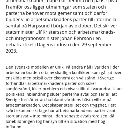
arbetsmarknaden, både här hemma och på EU-nivå.
Framför oss ligger utmaningar som staten och
parterna behöver möta gemensamt och därför
bjuder vi in arbetsmarknadens parter till informella
samtal på Harpsund i början av oktober. Det skriver
statsminister Ulf Kristersson och arbetsmarknads-
och integrationsminister Johan Pehrson i en
debattartikel i Dagens industri den 29 september
2023.
Den svenska modellen är unik. På andra håll i världen lider
arbetsmarknaden ofta av skadliga konflikter, som går ut över
enskilda men också över ekonomi och välstånd. I Sverige
förhandlar arbetsmarknadens parter och söker
samförstånd, löser problem och visar tillit till varandra. Utan
politikens inblandning sluter parterna avtal och ser till att
Sverige fortsätter att ha bland världens bästa villkor på
arbetsmarknaden. Det skapar stabilitet och trygghet. I ett
svårt ekonomiskt läge har arbetsmarknadens parter visat
stort ansvar – inte minst i den senaste avtalsrörelsen, då
lönebildningen tog hänsyn till en situation med hög
inflation.