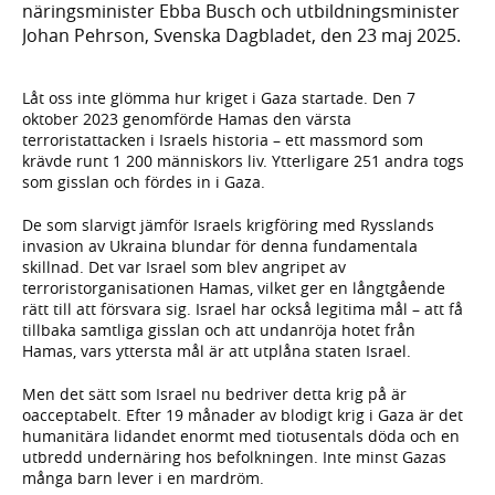
näringsminister Ebba Busch och utbildningsminister
Johan Pehrson, Svenska Dagbladet, den 23 maj 2025.
Låt oss inte glömma hur kriget i Gaza startade. Den 7
oktober 2023 genomförde Hamas den värsta
terroristattacken i Israels historia – ett massmord som
krävde runt 1 200 människors liv. Ytterligare 251 andra togs
som gisslan och fördes in i Gaza.
De som slarvigt jämför Israels krigföring med Rysslands
invasion av Ukraina blundar för denna fundamentala
skillnad. Det var Israel som blev angripet av
terroristorganisationen Hamas, vilket ger en långtgående
rätt till att försvara sig. Israel har också legitima mål – att få
tillbaka samtliga gisslan och att undanröja hotet från
Hamas, vars yttersta mål är att utplåna staten Israel.
Men det sätt som Israel nu bedriver detta krig på är
oacceptabelt. Efter 19 månader av blodigt krig i Gaza är det
humanitära lidandet enormt med tiotusentals döda och en
utbredd undernäring hos befolkningen. Inte minst Gazas
många barn lever i en mardröm.