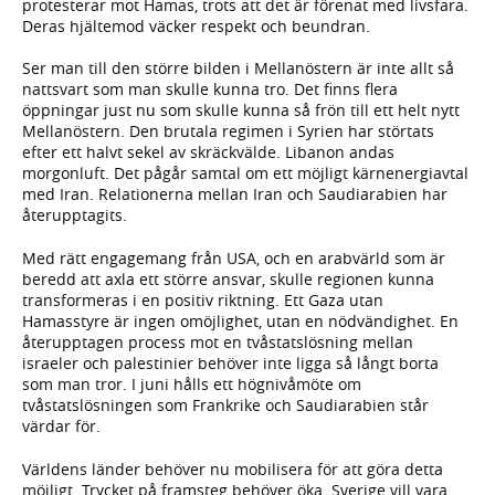
protesterar mot Hamas, trots att det är förenat med livsfara.
Deras hjältemod väcker respekt och beundran.
Ser man till den större bilden i Mellanöstern är inte allt så
nattsvart som man skulle kunna tro. Det finns flera
öppningar just nu som skulle kunna så frön till ett helt nytt
Mellanöstern. Den brutala regimen i Syrien har störtats
efter ett halvt sekel av skräckvälde. Libanon andas
morgonluft. Det pågår samtal om ett möjligt kärnenergiavtal
med Iran. Relationerna mellan Iran och Saudiarabien har
återupptagits.
Med rätt engagemang från USA, och en arabvärld som är
beredd att axla ett större ansvar, skulle regionen kunna
transformeras i en positiv riktning. Ett Gaza utan
Hamasstyre är ingen omöjlighet, utan en nödvändighet. En
återupptagen process mot en tvåstatslösning mellan
israeler och palestinier behöver inte ligga så långt borta
som man tror. I juni hålls ett högnivåmöte om
tvåstatslösningen som Frankrike och Saudiarabien står
värdar för.
Världens länder behöver nu mobilisera för att göra detta
möjligt. Trycket på framsteg behöver öka. Sverige vill vara