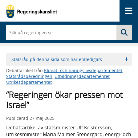
Me
När
Sö
du
börjar
skriva
så
framträder
Statsråd på denna sida som har entledigats
en
lista
Debattartikel från
Klimat- och näringslivsdepartementet
,
med
Statsrådsberedningen
,
Utbildningsdepartementet
,
sökförslag
Utrikesdepartementet
”Regeringen ökar pressen mot
Israel”
Publicerad
27 maj 2025
Debattartikel av statsminister Ulf Kristersson,
utrikesminister Maria Malmer Stenergard, energi- och