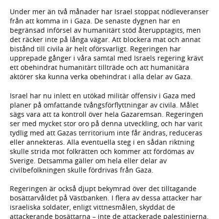
Under mer än två månader har Israel stoppat nödleveranser
från att komma in i Gaza. De senaste dygnen har en
begränsad införsel av humanitärt stöd återupptagits, men
det räcker inte på långa vägar. Att blockera mat och annat
bistånd till civila är helt oförsvarligt. Regeringen har
upprepade gånger i våra samtal med Israels regering krävt
ett obehindrat humanitärt tillträde och att humanitära
aktörer ska kunna verka obehindrat i alla delar av Gaza.
Israel har nu inlett en utökad militär offensiv i Gaza med
planer på omfattande tvångsförflyttningar av civila. Målet
sägs vara att ta kontroll över hela Gazaremsan. Regeringen
ser med mycket stor oro på denna utveckling, och har varit
tydlig med att Gazas territorium inte får ändras, reduceras
eller annekteras. Alla eventuella steg i en sådan riktning
skulle strida mot folkrätten och kommer att fördömas av
Sverige. Detsamma gäller om hela eller delar av
civilbefolkningen skulle fördrivas från Gaza.
Regeringen är också djupt bekymrad över det tilltagande
bosättarvåldet på Västbanken. I flera av dessa attacker har
israeliska soldater, enligt vittnesmålen, skyddat de
attackerande bosättarna – inte de attackerade palestinierna.