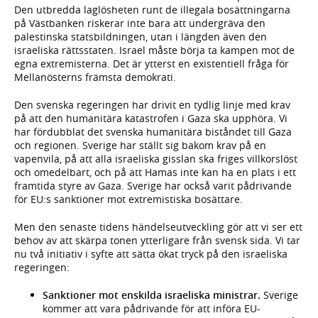
Den utbredda laglösheten runt de illegala bosättningarna
på Västbanken riskerar inte bara att undergräva den
palestinska statsbildningen, utan i längden även den
israeliska rättsstaten. Israel måste börja ta kampen mot de
egna extremisterna. Det är ytterst en existentiell fråga för
Mellanösterns främsta demokrati.
Den svenska regeringen har drivit en tydlig linje med krav
på att den humanitära katastrofen i Gaza ska upphöra. Vi
har fördubblat det svenska humanitära biståndet till Gaza
och regionen. Sverige har ställt sig bakom krav på en
vapenvila, på att alla israeliska gisslan ska friges villkorslöst
och omedelbart, och på att Hamas inte kan ha en plats i ett
framtida styre av Gaza. Sverige har också varit pådrivande
för EU:s sanktioner mot extremistiska bosättare.
Men den senaste tidens händelseutveckling gör att vi ser ett
behov av att skärpa tonen ytterligare från svensk sida. Vi tar
nu två initiativ i syfte att sätta ökat tryck på den israeliska
regeringen:
Sanktioner mot enskilda israeliska ministrar.
Sverige
kommer att vara pådrivande för att införa EU-