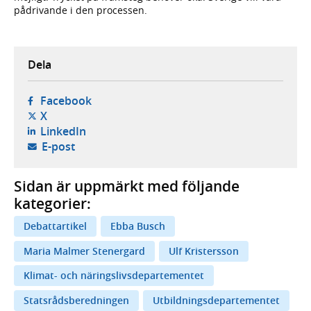
pådrivande i den processen.
Dela
- öppnas i ny flik, extern webbplats,
Facebook
- öppnas i ny flik, extern webbplats,
X
- öppnas i ny flik, extern webbplats,
LinkedIn
- öppnar din e-postklient,
E-post
Sidan är uppmärkt med följande
kategorier:
Debattartikel
Ebba Busch
Maria Malmer Stenergard
Ulf Kristersson
Klimat- och näringslivsdepartementet
Statsrådsberedningen
Utbildningsdepartementet