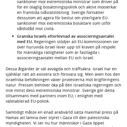
sanktioner mot extremistiska ministrar som driver på
för en olaglig bosättningspolitik och aktivt motverkar
en framtida tvåstatslösning. Sverige fortsätter
dessutom att agera för beslut om ytterligare EU-
sanktioner mot extremistiska bosättare som utför
våldsdåd mot civila.
Granska Israels efterlevnad av associeringsavtalet
med EU.
Regeringen stödjer att EU-kommissionen ser
över huruvida Israel lever upp till kraven på respekt
för mänskliga rättigheter som är fastlagda i
associeringsavtalet mellan EU och Israel.
Dessa åtgärder är väl avvägda och träffsäkra. Israel har en
självklar rätt att existera och försvara sig. Men även hos den
israeliska befolkningen växer protesterna mot krigföringens
natur. Pressen behöver öka på den israeliska regeringen och
inte minst dess extremistiska ministrar. Sverige gör detta
tillsammans med partners inom EU, i enlighet med
väletablerad EU-politik.
Samtidigt måste en enad arabvärld sätta maximal press på
Hamas att lämna över styret i Gaza till den palestinska
myndigheten. Vi ser nu hur människor i Gaza öppet