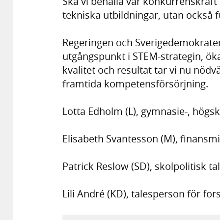
Ska vi behålla vår konkurrenskraft 
tekniska utbildningar, utan också f
Regeringen och Sverigedemokrater
utgångspunkt i STEM-strategin, öka
kvalitet och resultat tar vi nu nödv
framtida kompetensförsörjning.
Lotta Edholm (L), gymnasie-, högsk
Elisabeth Svantesson (M), finansmi
Patrick Reslow (SD), skolpolitisk t
Lili André (KD), talesperson för fo