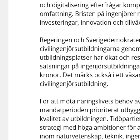
och digitalisering efterfrågar kompe
omfattning. Bristen på ingenjörer ri
investeringar, innovation och tillväx
Regeringen och Sverigedemokratern
civilingenjörsutbildningarna genom 
utbildningsplatser har ökat och re
satsningar på ingenjörsutbildningar
kronor. Det märks också i ett växan
civilingenjörsutbildning.
För att möta näringslivets behov av
mandatperioden prioriterat utbygg
kvalitet av utbildningen. Tidöpart
strategi med höga ambitioner för 
inom naturvetenskap, teknik, ing