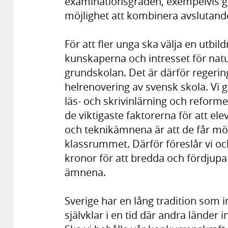
examinationsgraden, exempelvis ge
möjlighet att kombinera avslutand
För att fler unga ska välja en utb
kunskaperna och intresset för nat
grundskolan. Det är därför regeri
helrenovering av svensk skola. Vi gå
läs- och skrivinlärning och reforme
de viktigaste faktorerna för att el
och teknikämnena är att de får möta
klassrummet. Därför föreslår vi ock
kronor för att bredda och fördjupa
ämnena.
Sverige har en lång tradition som i
självklar i en tid där andra länder i