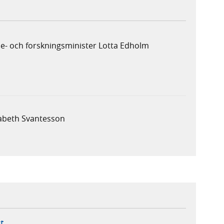
e- och forskningsminister Lotta Edholm
sabeth Svantesson
ebbplats,
ern webbplats,
 ny flik, extern webbplats,
- öppnar din e-postklient,
t