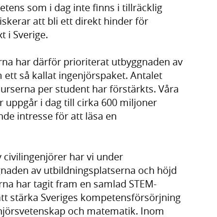
tens som i dag inte finns i tillräcklig
skerar att bli ett direkt hinder för
t i Sverige.
a har därför prioriterat utbyggnaden av
ett så kallat ingenjörspaket. Antalet
surserna per student har förstärkts. Våra
 uppgår i dag till cirka 600 miljoner
de intresse för att läsa en
 civilingenjörer har vi under
naden av utbildningsplatserna och höjd
ierna har tagit fram en samlad STEM-
att stärka Sveriges kompetensförsörjning
enjörsvetenskap och matematik. Inom