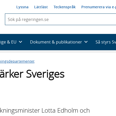
Lyssna
Lättläst
Teckenspråk
Prenumerera via e-
När
du
börjar
skriva
så
rige & EU
Dokument & publikationer
Så styrs S
framträder
en
lista
ningsdepartementet
med
sökförslag
tärker Sveriges
skningsminister Lotta Edholm och