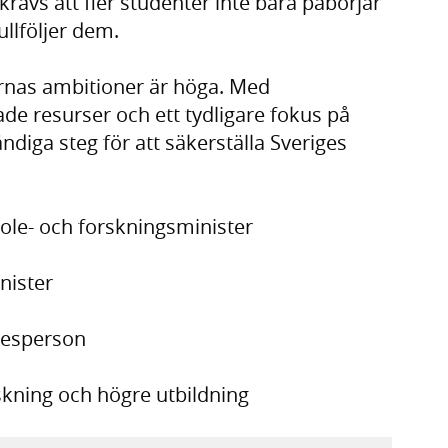
krävs att fler studenter inte bara påbörjar
ullföljer dem.
nas ambitioner är höga. Med
de resurser och ett tydligare fokus på
ändiga steg för att säkerställa Sveriges
ole- och forskningsminister
nister
alesperson
rskning och högre utbildning