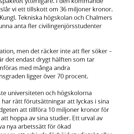
rspaketet ytterligare. I den kommande
år vi ett tillskott om 36 miljoner kronor.
, Kungl. Tekniska högskolan och Chalmers
unna anta fler civilingenjörsstudenter
ion, men det räcker inte att fler söker –
är det endast drygt hälften som tar
jämföras med många andra
graden ligger över 70 procent.
te universiteten och högskolorna
 har rätt förutsättningar att lyckas i sina
dgeten att tillföra 10 miljoner kronor för
att hoppa av sina studier. Ett urval av
va nya arbetssätt för ökad