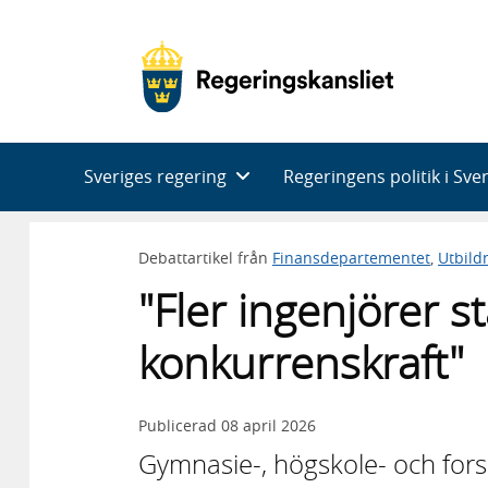
Huvudnavigering
Sveriges regering
Regeringens politik i Sve
Debattartikel från
Finansdepartementet
,
Utbild
"Fler ingenjörer s
konkurrenskraft"
Publicerad
08 april 2026
Gymnasie-, högskole- och for