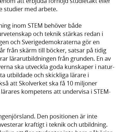
nom att erbjuda förhöjd studietakt eller
e studier med arbete.
ildning inom STEM behöver både
urvetenskap och teknik stärkas redan i
ngen och Sverigedemokraterna gör en
r från skärm till böcker, satsar på tidig
rar lärarutbildningen från grunden. En av
everna ska utveckla goda kunskaper i natur-
 utbildade och skickliga lärare i
så att Skolverket ska få 10 miljoner
 lärares kompetens att undervisa i STEM-
ngenjörsland. Den positionen är inte
nvesterar kraftigt i teknik och utbildning.