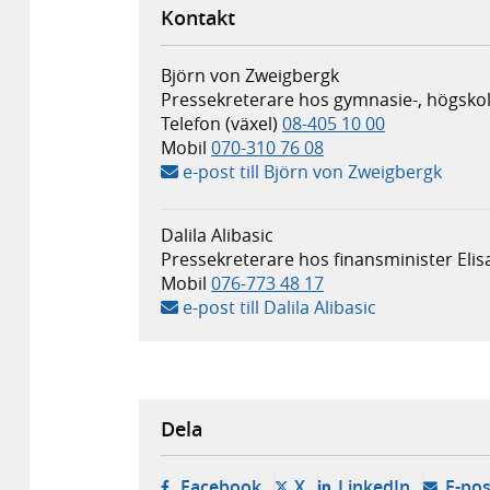
Kontakt
Björn von Zweigbergk
Pressekreterare hos gymnasie-, högskol
Telefon (växel)
08-405 10 00
Mobil
070-310 76 08
e-post till Björn von Zweigbergk
Dalila Alibasic
Pressekreterare hos finansminister Eli
Mobil
076-773 48 17
e-post till Dalila Alibasic
Dela
- öppnas i ny flik, extern w
- öppnas i ny flik, ext
- öppnas i
Facebook
X
LinkedIn
E-pos