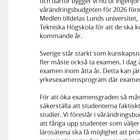
och därför bygger vi nu ut ingenjö
vårändringsbudgeten för 2026 föresl
Medlen tilldelas Lunds universitet
Tekniska Högskola för att de ska k
kommande år.
Sverige står starkt som kunskapsnat
fler måste också ta examen. I dag 
examen inom åtta år. Detta kan 
yrkesexamensprogram där examens
För att öka examensgraden så mås
säkerställa att studenterna faktiskt
studier. Vi föreslår i vårändringsbu
att fånga upp studenter som väljer 
lärosätena ska få möjlighet att prö