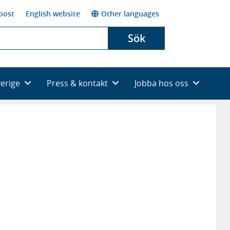
post
English website
Other languages
Sök
verige
Press & kontakt
Jobba hos oss