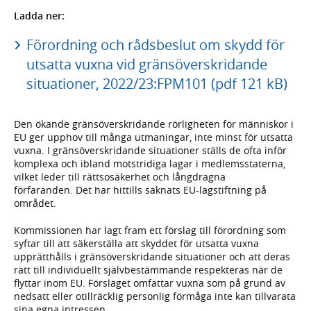
Ladda ner:
Förordning och rådsbeslut om skydd för
utsatta vuxna vid gränsöverskridande
situationer, 2022/23:FPM101 (pdf 121 kB)
Den ökande gräns­över­skridande rörligheten för människor i
EU ger upphov till många utmaningar, inte minst för utsatta
vuxna. I gräns­över­skridande situationer ställs de ofta inför
komplexa och ibland mot­stridiga lagar i medlems­staterna,
vilket leder till rätts­osäkerhet och lång­dragna
förfaranden. Det har hittills saknats EU-lagstift­ning på
området.
Kommissionen har lagt fram ett förslag till förord­ning som
syftar till att säker­ställa att skyddet för utsatta vuxna
upprätthålls i gräns­över­skridande situationer och att deras
rätt till indivi­duellt själv­bestäm­mande respek­teras när de
flyttar inom EU. Förslaget omfattar vuxna som på grund av
nedsatt eller otill­räcklig personlig förmåga inte kan tillvarata
sina egna intressen.