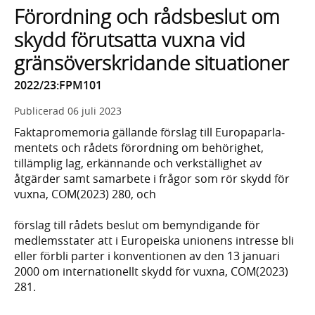
Förordning och rådsbeslut om
skydd förutsatta vuxna vid
gränsöverskridande situationer
2022/23:FPM101
Publicerad
06 juli 2023
Faktapromemoria gällande förslag till Europa­parla­
mentets och rådets förord­ning om behörig­het,
tillämplig lag, erkännande och verk­ställighet av
åtgärder samt samarbete i frågor som rör skydd för
vuxna, COM(2023) 280, och
förslag till rådets beslut om bemyndigande för
medlems­stater att i Europeiska unionens intresse bli
eller förbli parter i konven­tionen av den 13 januari
2000 om inter­natio­nellt skydd för vuxna, COM(2023)
281.