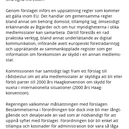
Genom förslaget införs en upp­sättning regler som kommer
att gälla inom EU. Det handlar om gemen­samma regler
bland annat om behörig domstol, tillämplig lag, ömsesidigt
erkän­nande av åtgärder och om hur myndig­heterna i olika
medlems­stater kan samarbeta. Därtill föreslås en rad
praktiska verktyg, bland annat under­lättande av digital
kommu­nikation, införande avett europeiskt före­trädar­intyg
och upprättande av samman­kopplade register som ger
information om före­komsten av skydd i en annan medlems­
stat.
Kommissionen har samtidigt lagt fram ett förslag till
rådsbeslut om att alla medlems­stater är skyldiga att bli eller
förbli parter till 2000 års Haag­konven­tion om skydd för
vuxna i inter­nationella situationer (2000 års Haag­
konvention).
Regeringen välkomnar mål­sätt­ningen med förslagen.
Bestäm­melserna i förord­ningen bör dock inte bli mer långt­
gående och detalje­rade än vad som är nöd­vändigt för att
uppnå syftet med för­slaget. Förord­ningen bör bli enkel att
tillämpa och kostnader för administra­tion bör vara så låga