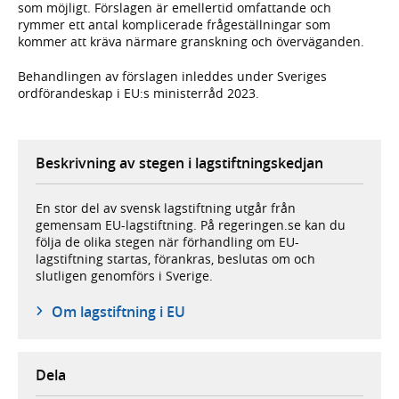
som möjligt. Förslagen är emellertid omfat­tande och
rymmer ett antal kompli­cerade fråge­ställningar som
kommer att kräva närmare gransk­ning och över­väganden.
Behandlingen av förslagen inleddes under Sveriges
ordförande­skap i EU:s ministerråd 2023.
Beskrivning av stegen i lagstiftningskedjan
En stor del av svensk lagstiftning utgår från
gemensam EU-lagstiftning. På regeringen.se kan du
följa de olika stegen när förhandling om EU-
lagstiftning startas, förankras, beslutas om och
slutligen genomförs i Sverige.
Om lagstiftning i EU
Dela