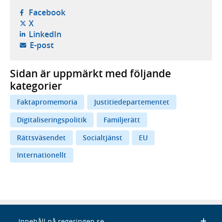
- öppnas i ny flik, extern webbplats,
Facebook
- öppnas i ny flik, extern webbplats,
X
- öppnas i ny flik, extern webbplats,
LinkedIn
- öppnar din e-postklient,
E-post
Sidan är uppmärkt med följande
kategorier
Faktapromemoria
Justitiedepartementet
Digitaliseringspolitik
Familjerätt
Rättsväsendet
Socialtjänst
EU
Internationellt
Innehåll på regeringen.se