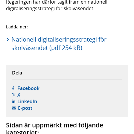
Regeringen har därför tagit fram en nationell
digitaliseringsstrategi för skolväsendet.
Ladda ner:
Nationell digitaliseringsstrategi för
skolväsendet (pdf 254 kB)
Dela
- öppnas i ny flik, extern webbplats,
Facebook
- öppnas i ny flik, extern webbplats,
X
- öppnas i ny flik, extern webbplats,
LinkedIn
- öppnar din e-postklient,
E-post
Sidan är uppmärkt med följande
kategorier: