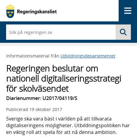
Me
När
Sö
du
börjar
skriva
så
Informationsmaterial från
Utbildningsdepartementet
framträder
en
Regeringen beslutar om
lista
med
nationell digitaliseringsstrategi
sökförslag
för skolväsendet
Diarienummer: U2017/04119/S
Publicerad
19 oktober 2017
Sverige ska vara bäst i världen på att tillvarata
digitaliseringens möjligheter. Utbildningspolitiken har
en viktig roll att spela för att nå denna ambition.