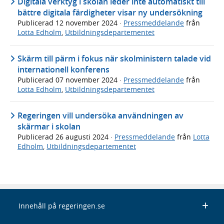
Digitala verktyg i skolan leder inte automatiskt till
bättre digitala färdigheter visar ny undersökning
Publicerad
12 november 2024
·
Pressmeddelande
från
Lotta Edholm
,
Utbildningsdepartementet
Skärm till pärm i fokus när skolministern talade vid
internationell konferens
Publicerad
07 november 2024
·
Pressmeddelande
från
Lotta Edholm
,
Utbildningsdepartementet
Regeringen vill undersöka användningen av
skärmar i skolan
Publicerad
26 augusti 2024
·
Pressmeddelande
från
Lotta
Edholm
,
Utbildningsdepartementet
Innehåll på regeringen.se