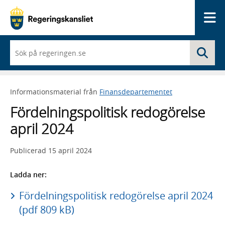
Me
När
Sö
du
börjar
skriva
så
Informationsmaterial från
Finansdepartementet
framträder
en
Fördelningspolitisk redogörelse
lista
med
april 2024
sökförslag
Publicerad
15 april 2024
Ladda ner:
Fördelningspolitisk redogörelse april 2024
(pdf 809 kB)