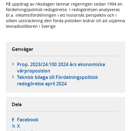
På uppdrag av riksdagen lämnar regeringen sedan 1994 en
fördelningspolitisk redogörelse. I redogörelsen analyseras
bl.a. inkomstfördelningen i ett historiskt perspektiv och i
vilken utsträckning den förda politiken bidrar till att utjämna
levnadsvillkoren i Sverige.
Genvägar
Prop. 2023/24:100 2024 års ekonomiska
vårproposition
Teknisk bilaga till Fördelningspolitisk
redogörelse april 2024
Dela
- öppnas i ny flik, extern webbplats,
Facebook
- öppnas i ny flik, extern webbplats,
X