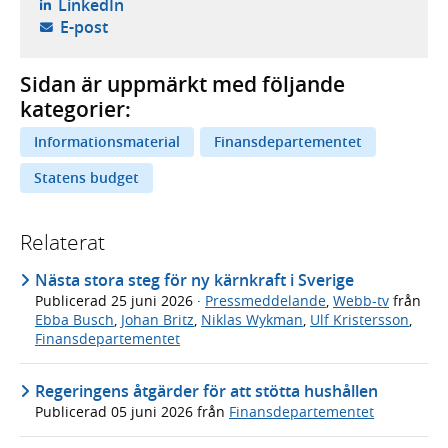
- öppnas i ny flik, extern webbplats,
LinkedIn
- öppnar din e-postklient,
E-post
Sidan är uppmärkt med följande
kategorier:
Informationsmaterial
Finansdepartementet
Statens budget
Relaterat
Nästa stora steg för ny kärnkraft i Sverige
Publicerad
25 juni 2026
·
Pressmeddelande
,
Webb-tv
från
Ebba Busch
,
Johan Britz
,
Niklas Wykman
,
Ulf Kristersson
,
Finansdepartementet
Regeringens åtgärder för att stötta hushållen
Publicerad
05 juni 2026
från
Finansdepartementet