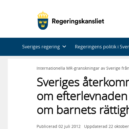
Huvudnavigering
Sveriges regering
Regeringens politik i Sve
Internationella MR-granskningar av Sverige frå
Sveriges återkom
om efterlevnaden
om barnets rättig
Publicerad
02 juli 2012
Uppdaterad
22 oktober