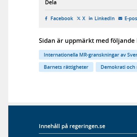
Dela
- öppnas i ny flik, extern w
- öppnas i ny flik, ext
- öppnas i
Facebook
X
LinkedIn
E-pos
Sidan är uppmärkt med följande 
Internationella MR-granskningar av Sve
Barnets rättigheter
Demokrati och 
Innehåll på regeringen.se