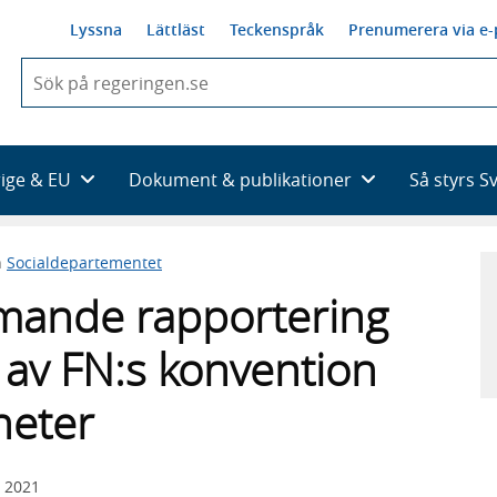
Lyssna
Lättläst
Teckenspråk
Prenumerera via e-
När
du
börjar
skriva
så
rige & EU
Dokument & publikationer
Så styrs S
framträder
en
lista
n
Socialdepartementet
med
sökförslag
mande rapportering
 av FN:s konvention
heter
 2021