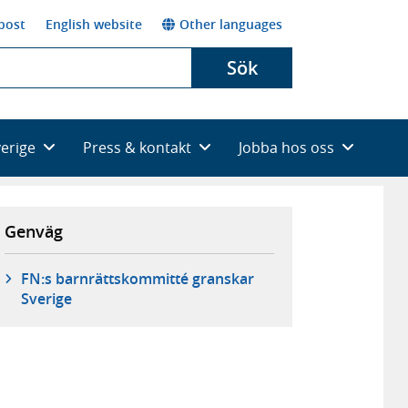
post
English website
Other languages
Sök
verige
Press & kontakt
Jobba hos oss
Genväg
FN:s barnrättskommitté granskar
Sverige