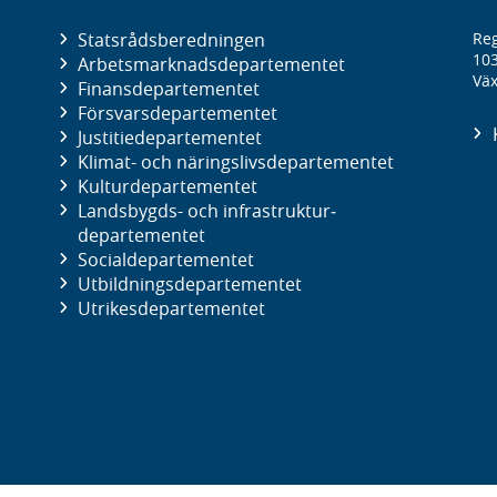
Statsrådsberedningen
Reg
10
Arbetsmarknads­departementet
Väx
Finans­departementet
Försvars­departementet
Justitie­departementet
Klimat- och näringslivs­departementet
Kultur­departementet
Landsbygds- och infrastruktur­
departementet
Social­departementet
Utbildnings­departementet
Utrikes­departementet