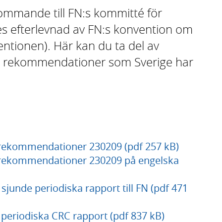
ommande till FN:s kommitté för
es efterlevnad av FN:s konvention om
ntionen). Här kan du ta del av
de rekommendationer som Sverige har
rekommendationer 230209 (pdf 257 kB)
 rekommendationer 230209 på engelska
sjunde periodiska rapport till FN (pdf 471
e periodiska CRC rapport (pdf 837 kB)