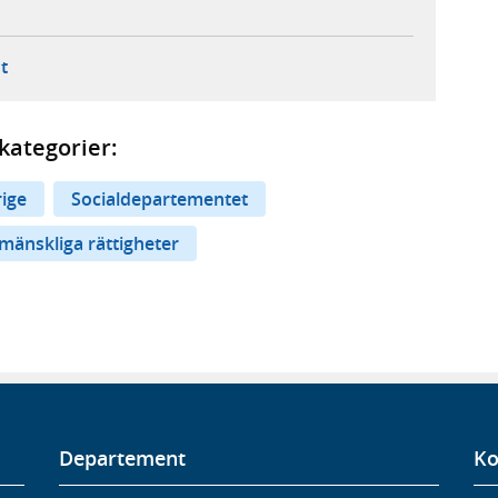
ebbplats,
ern webbplats,
 ny flik, extern webbplats,
- öppnar din e-postklient,
t
kategorier:
rige
Socialdepartementet
mänskliga rättigheter
Departement
Ko