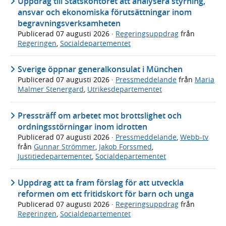
Uppdrag till Statskontoret att analysera styrning,
ansvar och ekonomiska förutsättningar inom
begravningsverksamheten
Publicerad
07 augusti 2026
·
Regeringsuppdrag
från
Regeringen
,
Socialdepartementet
Sverige öppnar generalkonsulat i München
Publicerad
07 augusti 2026
·
Pressmeddelande
från
Maria
Malmer Stenergard
,
Utrikesdepartementet
Pressträff om arbetet mot brottslighet och
ordningsstörningar inom idrotten
Publicerad
07 augusti 2026
·
Pressmeddelande
,
Webb-tv
från
Gunnar Strömmer
,
Jakob Forssmed
,
Justitiedepartementet
,
Socialdepartementet
Uppdrag att ta fram förslag för att utveckla
reformen om ett fritidskort för barn och unga
Publicerad
07 augusti 2026
·
Regeringsuppdrag
från
Regeringen
,
Socialdepartementet