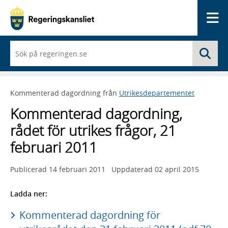
Me
När
Sö
du
börjar
skriva
så
Kommenterad dagordning från
Utrikesdepartementet
framträder
en
Kommenterad dagordning,
lista
med
rådet för utrikes frågor, 21
sökförslag
februari 2011
Publicerad
14 februari 2011
Uppdaterad
02 april 2015
Ladda ner:
Kommenterad dagordning för