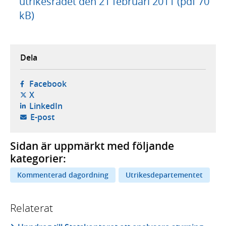
utrikesrådet den 21 februari 2011 (pdf 70
kB)
Dela
- öppnas i ny flik, extern webbplats,
Facebook
- öppnas i ny flik, extern webbplats,
X
- öppnas i ny flik, extern webbplats,
LinkedIn
- öppnar din e-postklient,
E-post
Sidan är uppmärkt med följande
kategorier:
Kommenterad dagordning
Utrikesdepartementet
Relaterat