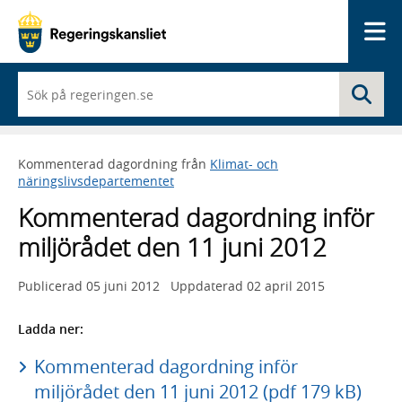
Me
När
Sö
du
börjar
skriva
så
Kommenterad dagordning från
Klimat- och
framträder
näringslivsdepartementet
en
lista
Kommenterad dagordning inför
med
sökförslag
miljörådet den 11 juni 2012
Publicerad
05 juni 2012
Uppdaterad
02 april 2015
Ladda ner:
Kommenterad dagordning inför
miljörådet den 11 juni 2012 (pdf 179 kB)