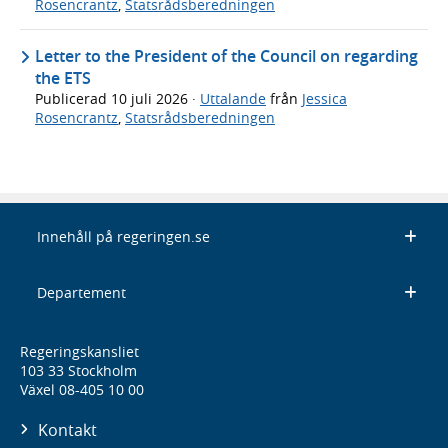
Rosencrantz
,
Statsrådsberedningen
Letter to the President of the Council on regarding
the ETS
Publicerad
10 juli 2026
·
Uttalande
från
Jessica
Rosencrantz
,
Statsrådsberedningen
Innehåll på regeringen.se
Departement
Regeringskansliet
103 33 Stockholm
Växel 08-405 10 00
Kontakt