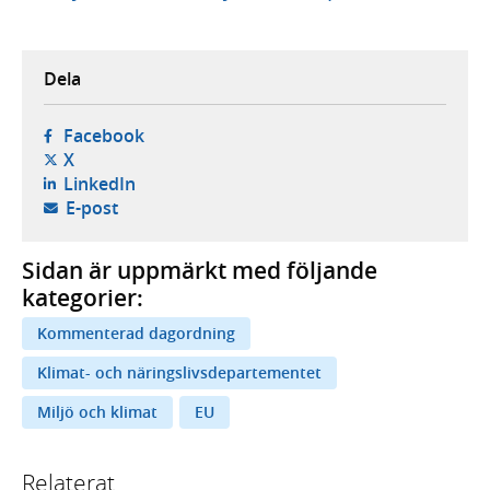
Dela
- öppnas i ny flik, extern webbplats,
Facebook
- öppnas i ny flik, extern webbplats,
X
- öppnas i ny flik, extern webbplats,
LinkedIn
- öppnar din e-postklient,
E-post
Sidan är uppmärkt med följande
kategorier:
Kommenterad dagordning
Klimat- och näringslivsdepartementet
Miljö och klimat
EU
Relaterat