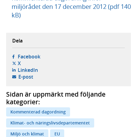
miljörådet den 17 december 2012 (pdf 140
kB)
Dela
- öppnas i ny flik, extern webbplats,
Facebook
- öppnas i ny flik, extern webbplats,
X
- öppnas i ny flik, extern webbplats,
LinkedIn
- öppnar din e-postklient,
E-post
Sidan är uppmärkt med följande
kategorier:
Kommenterad dagordning
Klimat- och näringslivsdepartementet
Miljö och klimat
EU