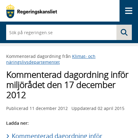
Me
När
Sö
du
börjar
skriva
så
Kommenterad dagordning från
Klimat- och
framträder
näringslivsdepartementet
en
lista
Kommenterad dagordning inför
med
sökförslag
miljörådet den 17 december
2012
Publicerad
11 december 2012
Uppdaterad
02 april 2015
Ladda ner:
Kommenterad dagordning inför