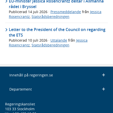
EU-minister Jessica Rosencrantz deltar i Allmänna
rådet i Bryssel
Publicerad
14 juli 2026
·
Pressmeddelande
från
Jessica
Rosencrantz
,
Statsrådsberedningen
Letter to the President of the Council on regarding
the ETS
Publicerad
10 juli 2026
·
Uttalande
från
Jessica
Rosencrantz
,
Statsrådsberedningen
Innehåll på regeringen.se
Departement
Regeringskansliet
103 33 Stockholm