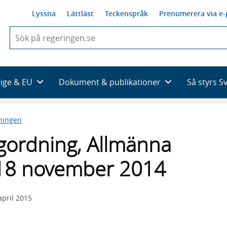
Lyssna
Lättläst
Teckenspråk
Prenumerera via e-
När
du
börjar
skriva
så
rige & EU
Dokument & publikationer
Så styrs S
framträder
en
lista
ningen
med
sökförslag
ordning, Allmänna
 18 november 2014
april 2015