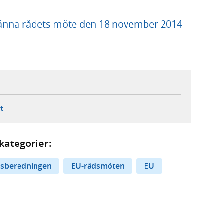
nna rådets möte den 18 november 2014
ebbplats,
ern webbplats,
 ny flik, extern webbplats,
- öppnar din e-postklient,
t
kategorier:
dsberedningen
EU-rådsmöten
EU