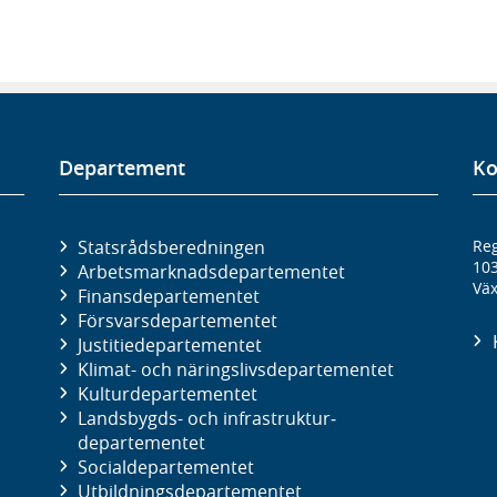
Departement
Ko
Statsrådsberedningen
Reg
10
Arbetsmarknads­departementet
Väx
Finans­departementet
Försvars­departementet
Justitie­departementet
Klimat- och näringslivs­departementet
Kultur­departementet
Landsbygds- och infrastruktur­
departementet
Social­departementet
Utbildnings­departementet