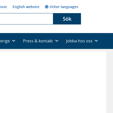
post
English website
Other languages
Sök
verige
Press & kontakt
Jobba hos oss