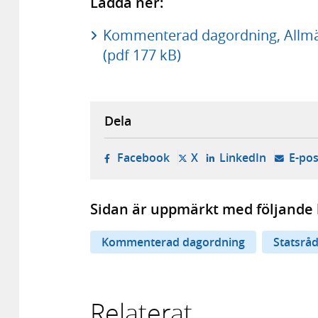
Ladda ner:
Kommenterad dagordning, Allmä
(pdf 177 kB)
Dela
- öppnas i ny flik, extern w
- öppnas i ny flik, ext
- öppnas i
Facebook
X
LinkedIn
E-pos
Sidan är uppmärkt med följande 
Kommenterad dagordning
Statsrå
Relaterat