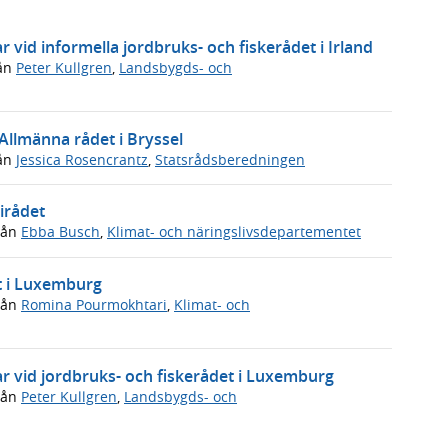
 vid informella jordbruks- och fiskerådet i Irland
ån
Peter Kullgren
,
Landsbygds- och
 Allmänna rådet i Bryssel
ån
Jessica Rosencrantz
,
Statsrådsberedningen
irådet
rån
Ebba Busch
,
Klimat- och näringslivsdepartementet
t i Luxemburg
rån
Romina Pourmokhtari
,
Klimat- och
r vid jordbruks- och fiskerådet i Luxemburg
rån
Peter Kullgren
,
Landsbygds- och