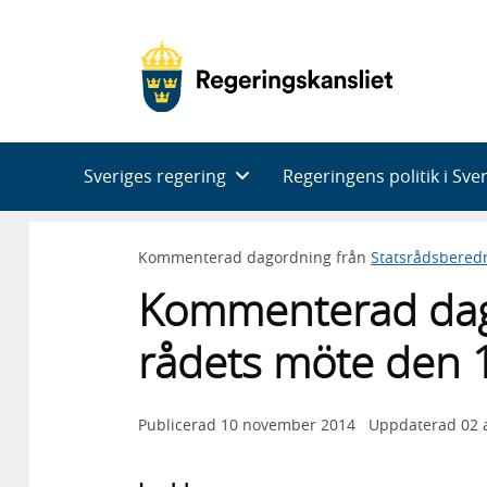
Huvudnavigering
Sveriges regering
Regeringens politik i Sve
Kommenterad dagordning från
Statsrådsbered
Kommenterad dag
rådets möte den
Publicerad
10 november 2014
Uppdaterad
02 