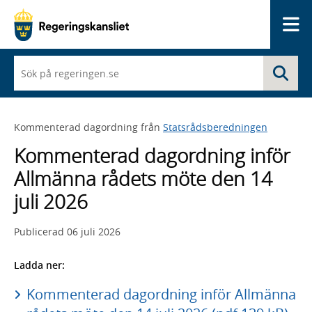
Me
När
Sö
du
börjar
skriva
så
Kommenterad dagordning från
Statsrådsberedningen
framträder
en
Kommenterad dagordning inför
lista
med
Allmänna rådets möte den 14
sökförslag
juli 2026
Publicerad
06 juli 2026
Ladda ner:
Kommenterad dagordning inför Allmänna