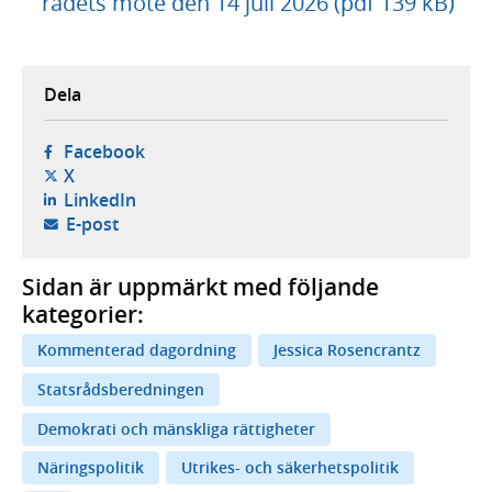
rådets möte den 14 juli 2026 (pdf 139 kB)
Dela
- öppnas i ny flik, extern webbplats,
Facebook
- öppnas i ny flik, extern webbplats,
X
- öppnas i ny flik, extern webbplats,
LinkedIn
- öppnar din e-postklient,
E-post
Sidan är uppmärkt med följande
kategorier:
Kommenterad dagordning
Jessica Rosencrantz
Statsrådsberedningen
Demokrati och mänskliga rättigheter
Näringspolitik
Utrikes- och säkerhetspolitik