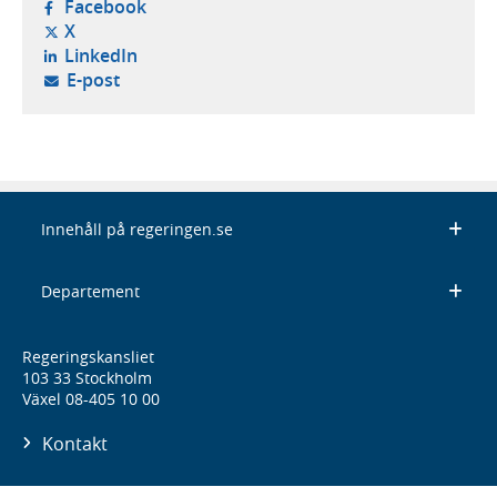
- öppnas i ny flik, extern webbplats,
Facebook
- öppnas i ny flik, extern webbplats,
X
- öppnas i ny flik, extern webbplats,
LinkedIn
- öppnar din e-postklient,
E-post
Innehåll på regeringen.se
Departement
Regeringskansliet
103 33 Stockholm
Växel 08-405 10 00
Kontakt