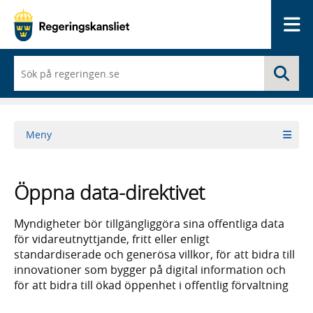
Me
När
Sö
du
börjar
skriva
så
framträder
Meny
en
lista
med
sökförslag
Öppna data-direktivet
Myndigheter bör tillgängliggöra sina offentliga data
för vidareutnyttjande, fritt eller enligt
standardiserade och generösa villkor, för att bidra till
innovationer som bygger på digital information och
för att bidra till ökad öppenhet i offentlig förvaltning