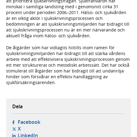
att prioritera sjukskrivningsfrågan. Sjukfrånvaron har
minskat i samtliga landsting med i genomsnitt cirka 31
procent under perioden 2006–2011. Hälso- och sjukvården
är en viktig aktör i sjukskrivningsprocessen och
bedömningen är att sjukskrivningsmiljarden har bidragit till
att sjukskrivningsprocessen nu är en mer närvarande och
aktuell fråga inom hälso- och sjukvården.
De åtgärder som har vidtagits hittills inom ramen för
sjukskrivningsmiljarden har bidragit till att stärka vårdens
arbete med att effektivisera sjukskrivningsprocessen genom
ett mer strukturerat och metodiskt arbetssätt. Det har också
stimulerat till åtgärder som har bidragit till att undanröja
hinder som försvårar en effektiv handläggning av
sjukförsäkringsärenden.
Dela
- öppnas i ny flik, extern webbplats,
Facebook
- öppnas i ny flik, extern webbplats,
X
- öppnas i ny flik, extern webbplats,
LinkedIn