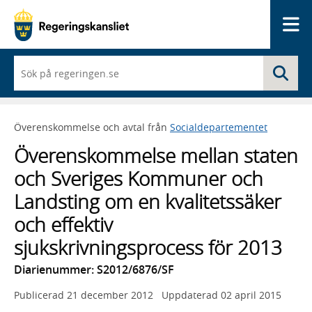
Me
När
Sö
du
börjar
skriva
så
Överenskommelse och avtal från
Socialdepartementet
framträder
en
Överenskommelse mellan staten
lista
med
och Sveriges Kommuner och
sökförslag
Landsting om en kvalitetssäker
och effektiv
sjukskrivningsprocess för 2013
Diarienummer: S2012/6876/SF
Publicerad
21 december 2012
Uppdaterad
02 april 2015