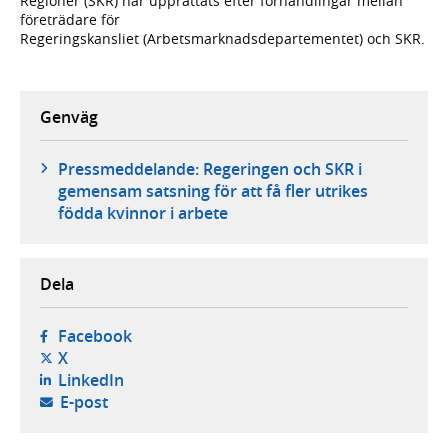
Regioner (SKR) har upprättats efter förhandlingar mellan
företrädare för
Regeringskansliet (Arbetsmarknadsdepartementet) och SKR.
Genväg
Pressmeddelande: Regeringen och SKR i
gemensam satsning för att få fler utrikes
födda kvinnor i arbete
Dela
- öppnas i ny flik, extern webbplats,
Facebook
- öppnas i ny flik, extern webbplats,
X
- öppnas i ny flik, extern webbplats,
LinkedIn
- öppnar din e-postklient,
E-post