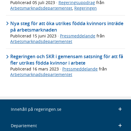
Publicerad
05 juli 2023
·
Regeringsuppdrag
från
Arbetsmarknadsdepartementet
,
Regeringen
Nya steg för att öka utrikes födda kvinnors inträde
på arbetsmarknaden
Publicerad
15 juni 2023
·
Pressmeddelande
från
Arbetsmarknadsdepartementet
Regeringen och SKR i gemensam satsning för att få
fler utrikes födda kvinnor i arbete
Publicerad
16 mars 2023
·
Pressmeddelande
från
Arbetsmarknadsdepartementet
Innehåll på regeringen.se
Departement