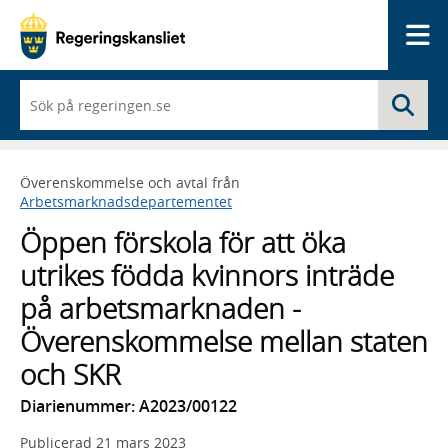
Me
När
Sö
du
börjar
skriva
så
Överenskommelse och avtal från
framträder
Arbetsmarknadsdepartementet
en
lista
Öppen förskola för att öka
med
sökförslag
utrikes födda kvinnors inträde
på arbetsmarknaden -
Överenskommelse mellan staten
och SKR
Diarienummer: A2023/00122
Publicerad
21 mars 2023