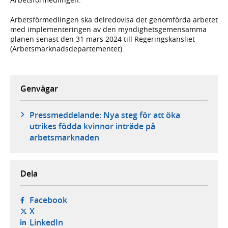
Arbetsförmedlingen ska delredovisa det genomförda arbetet
med implementeringen av den myndighetsgemensamma
planen senast den 31 mars 2024 till Regeringskansliet
(Arbetsmarknadsdepartementet).
Genvägar
Pressmeddelande: Nya steg för att öka
utrikes födda kvinnor inträde på
arbetsmarknaden
Dela
- öppnas i ny flik, extern webbplats,
Facebook
- öppnas i ny flik, extern webbplats,
X
- öppnas i ny flik, extern webbplats,
LinkedIn