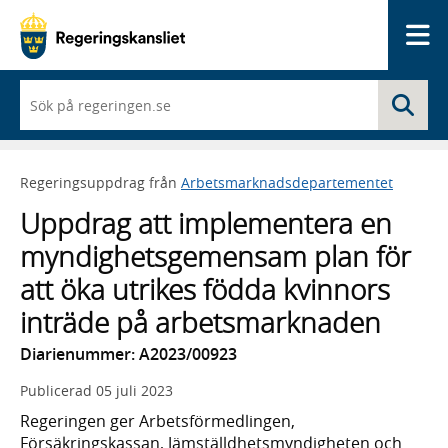
Me
När
Sö
du
börjar
skriva
så
Regeringsuppdrag från
Arbetsmarknadsdepartementet
framträder
en
Uppdrag att implementera en
lista
med
myndighetsgemensam plan för
sökförslag
att öka utrikes födda kvinnors
inträde på arbetsmarknaden
Diarienummer: A2023/00923
Publicerad
05 juli 2023
Regeringen ger Arbetsförmedlingen,
Försäkringskassan, Jämställdhetsmyndigheten och