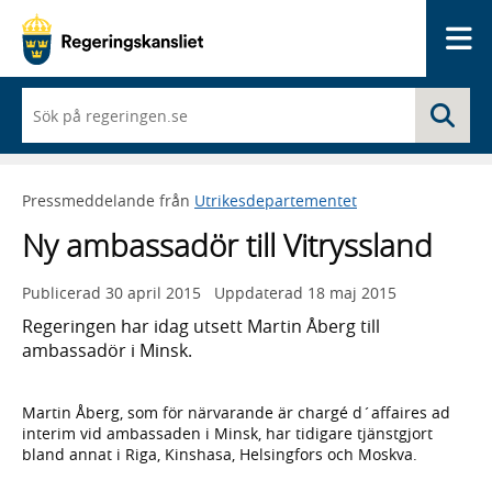
Me
När
Sö
du
börjar
skriva
så
Pressmeddelande från
Utrikesdepartementet
framträder
en
Ny ambassadör till Vitryssland
lista
med
sökförslag
Publicerad
30 april 2015
Uppdaterad
18 maj 2015
Regeringen har idag utsett Martin Åberg till
ambassadör i Minsk.
Martin Åberg, som för närvarande är chargé d´affaires ad
interim vid ambassaden i Minsk, har tidigare tjänstgjort
bland annat i Riga, Kinshasa, Helsingfors och Moskva.