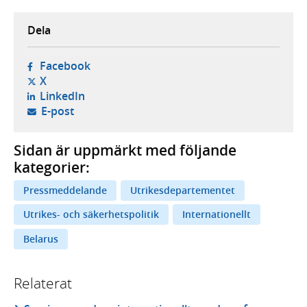
Dela
- öppnas i ny flik, extern webbplats,
Facebook
- öppnas i ny flik, extern webbplats,
X
- öppnas i ny flik, extern webbplats,
LinkedIn
- öppnar din e-postklient,
E-post
Sidan är uppmärkt med följande
kategorier:
Pressmeddelande
Utrikesdepartementet
Utrikes- och säkerhetspolitik
Internationellt
Belarus
Relaterat