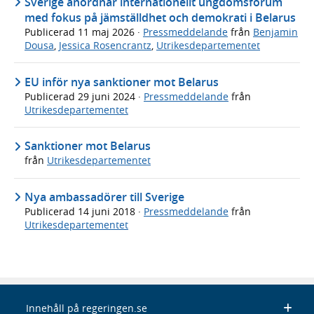
Sverige anordnar internationellt ungdomsforum
med fokus på jämställdhet och demokrati i Belarus
Publicerad
11 maj 2026
·
Pressmeddelande
från
Benjamin
Dousa
,
Jessica Rosencrantz
,
Utrikesdepartementet
EU inför nya sanktioner mot Belarus
Publicerad
29 juni 2024
·
Pressmeddelande
från
Utrikesdepartementet
Sanktioner mot Belarus
från
Utrikesdepartementet
Nya ambassadörer till Sverige
Publicerad
14 juni 2018
·
Pressmeddelande
från
Utrikesdepartementet
Innehåll på regeringen.se