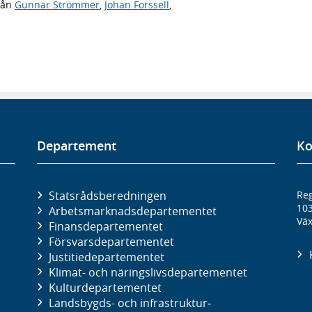
rån
Gunnar Strömmer
,
Johan Forssell
,
Departement
Ko
Statsrådsberedningen
Reg
10
Arbetsmarknads­departementet
Väx
Finans­departementet
Försvars­departementet
Justitie­departementet
Klimat- och näringslivs­departementet
Kultur­departementet
Landsbygds- och infrastruktur­