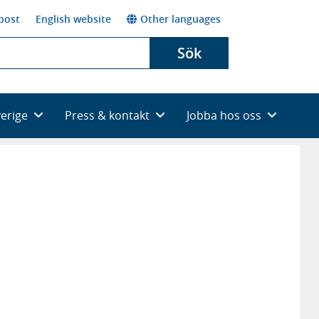
post
English website
Other languages
Sök
verige
Press & kontakt
Jobba hos oss