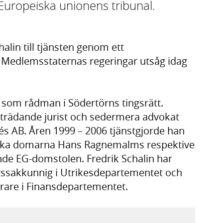
d Europeiska unionens tribunal.
lin till tjänsten genom ett
 Medlemsstaternas regeringar utsåg idag
 som rådman i Södertörns tingsrätt.
trädande jurist och sedermera advokat
s AB. Åren 1999 – 2006 tjänstgjorde han
enska domarna Hans Ragnemalms respektive
nde EG-domstolen. Fredrik Schalin har
tssakkunnig i Utrikesdepartementet och
rare i Finansdepartementet.