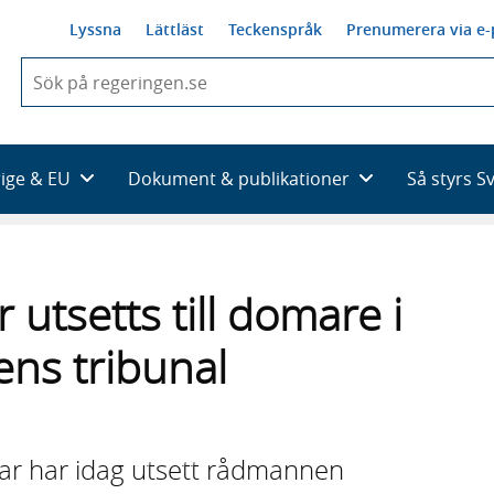
Lyssna
Lättläst
Teckenspråk
Prenumerera via e-
När
du
börjar
skriva
så
rige & EU
Dokument & publikationer
Så styrs S
framträder
en
lista
med
sökförslag
 utsetts till domare i
ns tribunal
ar har idag utsett rådmannen