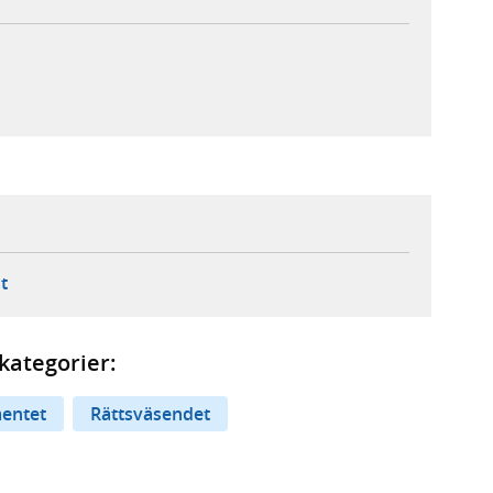
ebbplats,
ern webbplats,
 ny flik, extern webbplats,
- öppnar din e-postklient,
t
kategorier:
entet
Rättsväsendet