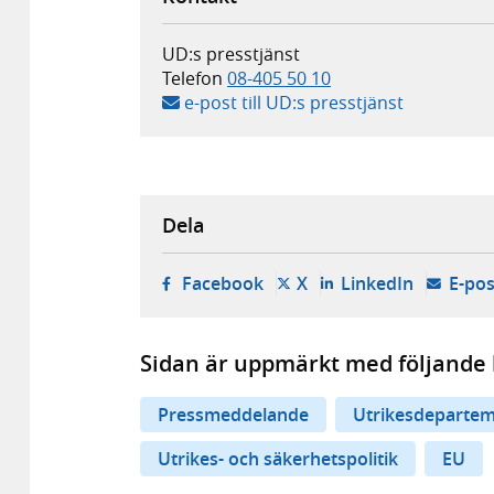
UD:s presstjänst
Telefon
08-405 50 10
e-post till UD:s presstjänst
Dela
- öppnas i ny flik, extern w
- öppnas i ny flik, ext
- öppnas i
Facebook
X
LinkedIn
E-pos
Sidan är uppmärkt med följande 
Pressmeddelande
Utrikesdepartem
Utrikes- och säkerhetspolitik
EU