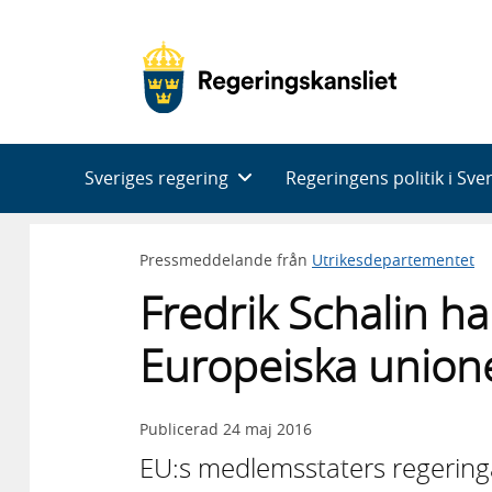
Huvudnavigering
Sveriges regering
Regeringens politik i Sve
Pressmeddelande från
Utrikesdepartementet
Fredrik Schalin har
Europeiska unione
Publicerad
24 maj 2016
EU:s medlemsstaters regering