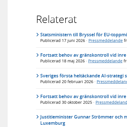
Relaterat
Statsministern till Bryssel för EU-toppm
Publicerad
17 juni 2026
·
Pressmeddelande
f
Fortsatt behov av gränskontroll vid inre
Publicerad
18 maj 2026
·
Pressmeddelande
f
Sveriges första heltäckande AI-strategi 
Publicerad
20 februari 2026
·
Pressmeddelan
Fortsatt behov av gränskontroll vid inre
Publicerad
30 oktober 2025
·
Pressmeddelan
Justitieminister Gunnar Strömmer och mi
Luxemburg