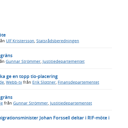
öte
rån
Ulf Kristersson
,
Statsrådsberedningen
 gräns
rån
Gunnar Strömmer
,
Justitiedepartementet
ska ge en topp tio-placering
de
,
Webb-tv
från
Erik Slottner
,
Finansdepartementet
 gräns
de
från
Gunnar Strömmer
,
Justitiedepartementet
grationsminister Johan Forssell deltar i RIF-möte i