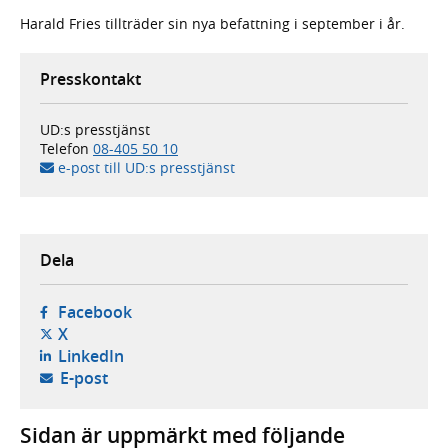
Harald Fries tillträder sin nya befattning i september i år.
Presskontakt
UD:s presstjänst
Telefon
08-405 50 10
e-post till UD:s presstjänst
Dela
- öppnas i ny flik, extern webbplats,
Facebook
- öppnas i ny flik, extern webbplats,
X
- öppnas i ny flik, extern webbplats,
LinkedIn
- öppnar din e-postklient,
E-post
Sidan är uppmärkt med följande