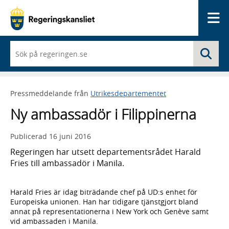
Me
När
Sö
du
börjar
skriva
så
Pressmeddelande från
Utrikesdepartementet
framträder
en
Ny ambassadör i Filippinerna
lista
med
sökförslag
Publicerad
16 juni 2016
Regeringen har utsett departementsrådet Harald
Fries till ambassadör i Manila.
Harald Fries är idag biträdande chef på UD:s enhet för
Europeiska unionen. Han har tidigare tjänstgjort bland
annat på representationerna i New York och Genève samt
vid ambassaden i Manila.