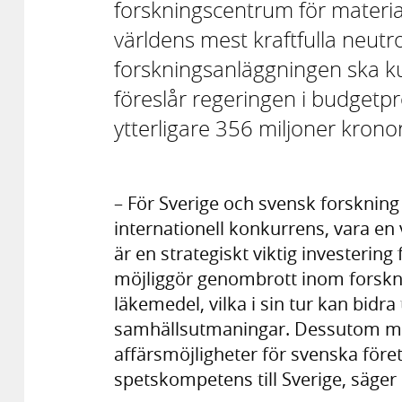
forskningscentrum för material
världens mest kraftfulla neutro
forskningsanläggningen ska kun
föreslår regeringen i budgetpro
ytterligare 356 miljoner kronor
– För Sverige och svensk forskning 
internationell konkurrens, vara en
är en strategiskt viktig investerin
möjliggör genombrott inom forskn
läkemedel, vilka i sin tur kan bidra 
samhällsutmaningar. Dessutom med
affärsmöjligheter för svenska före
spetskompetens till Sverige, säger