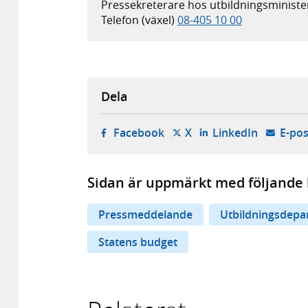
Pressekreterare hos utbildningsminist
Telefon (växel)
08-405 10 00
Dela
- öppnas i ny flik, extern w
- öppnas i ny flik, ext
- öppnas i
Facebook
X
LinkedIn
E-pos
Sidan är uppmärkt med följande 
Pressmeddelande
Utbildningsdepa
Statens budget