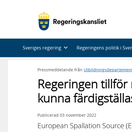
Huvudnavigering
Sveriges regering
Regeringens politik i Sve
Pressmeddelande från
Utbildningsdepartemen
Regeringen tillför
kunna färdigställ
Publicerad
03 november 2022
European Spallation Source (ES