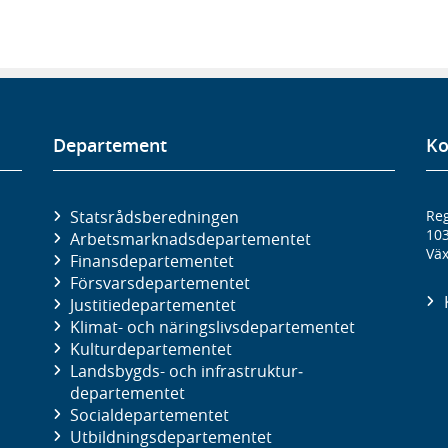
Departement
Ko
Statsrådsberedningen
Reg
10
Arbetsmarknads­departementet
Väx
Finans­departementet
Försvars­departementet
Justitie­departementet
Klimat- och näringslivs­departementet
Kultur­departementet
Landsbygds- och infrastruktur­
departementet
Social­departementet
Utbildnings­departementet