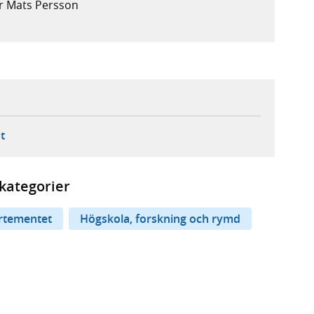
er Mats Persson
ebbplats,
ern webbplats,
 ny flik, extern webbplats,
- öppnar din e-postklient,
t
kategorier
rtementet
Högskola, forskning och rymd