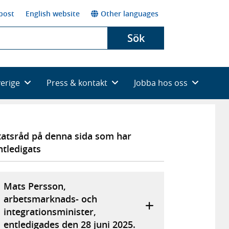
post
English website
Other languages
Sök
verige
Press & kontakt
Jobba hos oss
tatsråd på denna sida som har
ntledigats
Mats Persson,
arbetsmarknads- och
integrationsminister,
entledigades den 28 juni 2025.