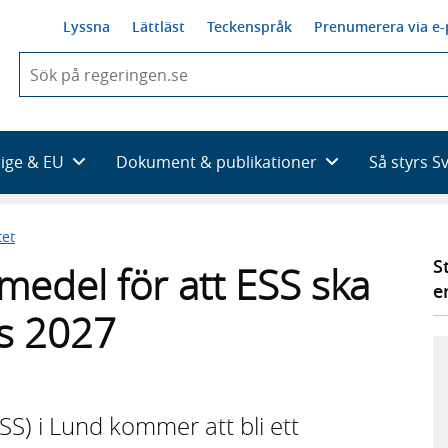
Lyssna
Lättläst
Teckenspråk
Prenumerera via e-
När
du
börjar
skriva
så
rige & EU
Dokument & publikationer
Så styrs S
framträder
en
lista
tet
med
sökförslag
S
 medel för att ESS ska
e
as 2027
S) i Lund kommer att bli ett