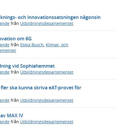
sknings- och innovationssatsningen någonsin
ande
från
Utbildningsdepartementet
novation om 6G
ande
från
Ebba Busch
,
Klimat- och
tementet
ldning vid Sophiahemmet
ande
från
Utbildningsdepartementet
t fler ska kunna skriva eAT-provet för
ande
från
Utbildningsdepartementet
n av MAX IV
ande
från
Utbildningsdepartementet