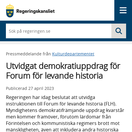
Me
När
Sö
du
börjar
skriva
så
Pressmeddelande från
Kulturdepartementet
framträder
en
Utvidgat demokratiuppdrag för
lista
med
Forum för levande historia
sökförslag
Publicerad
27 april 2023
Regeringen har idag beslutat att utvidga
instruktionen till Forum för levande historia (FLH).
Myndighetens demokratifrämjande uppdrag kvarstår
men kommer framöver, förutom lärdomar från
Förintelsen och kommunistiska regimers brott mot
mänskligheten, även att inkludera andra historiska