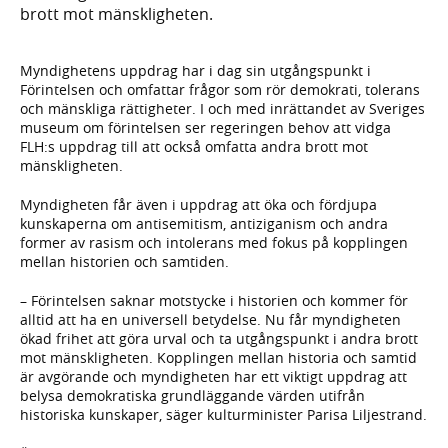
brott mot mänskligheten.
Myndighetens uppdrag har i dag sin utgångspunkt i
Förintelsen och omfattar frågor som rör demokrati, tolerans
och mänskliga rättigheter. I och med inrättandet av Sveriges
museum om förintelsen ser regeringen behov att vidga
FLH:s uppdrag till att också omfatta andra brott mot
mänskligheten.
Myndigheten får även i uppdrag att öka och fördjupa
kunskaperna om antisemitism, antiziganism och andra
former av rasism och intolerans med fokus på kopplingen
mellan historien och samtiden.
– Förintelsen saknar motstycke i historien och kommer för
alltid att ha en universell betydelse. Nu får myndigheten
ökad frihet att göra urval och ta utgångspunkt i andra brott
mot mänskligheten. Kopplingen mellan historia och samtid
är avgörande och myndigheten har ett viktigt uppdrag att
belysa demokratiska grundläggande värden utifrån
historiska kunskaper, säger kulturminister Parisa Liljestrand.