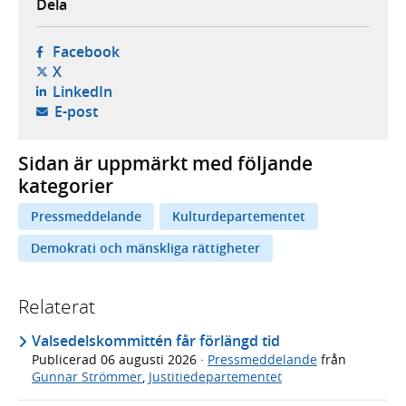
Dela
- öppnas i ny flik, extern webbplats,
Facebook
- öppnas i ny flik, extern webbplats,
X
- öppnas i ny flik, extern webbplats,
LinkedIn
- öppnar din e-postklient,
E-post
Sidan är uppmärkt med följande
kategorier
Pressmeddelande
Kulturdepartementet
Demokrati och mänskliga rättigheter
Relaterat
Valsedelskommittén får förlängd tid
Publicerad
06 augusti 2026
·
Pressmeddelande
från
Gunnar Strömmer
,
Justitiedepartementet