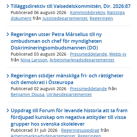
Tilläggsdirektiv till Valsedelskommittén, Dir. 2026:87
Publicerad
06 augusti 2026
·
Kommittédirektiv
,
Rättsliga
dokument
från
Justitiedepartementet
,
Regeringen
Regeringen utser Petra Mårselius till ny
ombudsman och chef för myndigheten
Diskrimineringsombudsmannen (DO)
Publicerad
03 augusti 2026
·
Pressmeddelande
,
Webb-tv
från
Nina Larsson
,
Arbetsmarknadsdepartementet
Regeringen stödjer mänskliga fri- och rättigheter
och demokrati i Östeuropa
Publicerad
02 augusti 2026
·
Pressmeddelande
från
Benjamin Dousa
,
Utrikesdepartementet
Uppdrag till Forum för levande historia att ta fram
fördjupad kunskap om negativa attityder till vissa
grupper hos svenska skolelever
Publicerad
31 juli 2026
·
Regeringsuppdrag
från
Arbetsmarknadsdepartementet
,
Regeringen