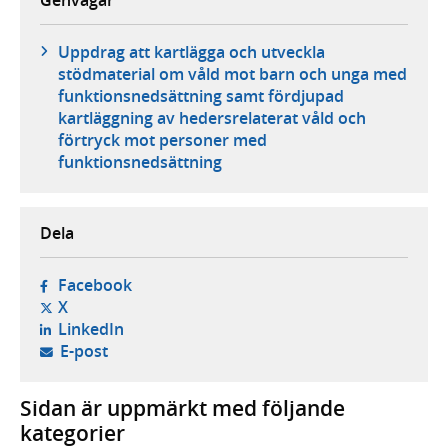
Genvägar
Uppdrag att kartlägga och utveckla
stödmaterial om våld mot barn och unga med
funktionsnedsättning samt fördjupad
kartläggning av hedersrelaterat våld och
förtryck mot personer med
funktionsnedsättning
Dela
- öppnas i ny flik, extern webbplats,
Facebook
- öppnas i ny flik, extern webbplats,
X
- öppnas i ny flik, extern webbplats,
LinkedIn
- öppnar din e-postklient,
E-post
Sidan är uppmärkt med följande
kategorier