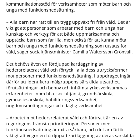
kommunikationsstöd för verksamheter som möter barn och
unga med funktionsnedsättning.
– Alla barn har rätt till en trygg uppväxt fri från våld. Det är
viktigt att personer som arbetar med barn och unga har
kunskap och verktyg för att både uppmärksamma och
upptäcka barn som far illa, men också för att kunna möta
barn och unga med funktionsnedsättning som utsatts för
våld, säger socialtjänstminister Camilla Waltersson Grönvall.
Det behövs även en fördjupad kartläggning av
hedersrelaterat våld och förtyck i alla dess uttrycksformer
mot personer med funktionsnedsättning. I uppdraget ingår
därför att identifiera målgruppens särskilda utsatthet,
förutsättningar och behov och inhämta yrkesverksammas
erfarenheter inom bl.a. socialtjänst, grundsärskola,
gymnasiesärskola, habiliteringsverksamhet,
ungdomsmottagningar och daglig verksamhet.
– Arbetet mot hedersrelaterat våld och förtryck är en av
regeringens främsta prioriteringar. Personer med
funktionsnedsättning är extra sårbara, och det är därför
viktigt att vi gör en fördjupad kartläggning av deras särskilda