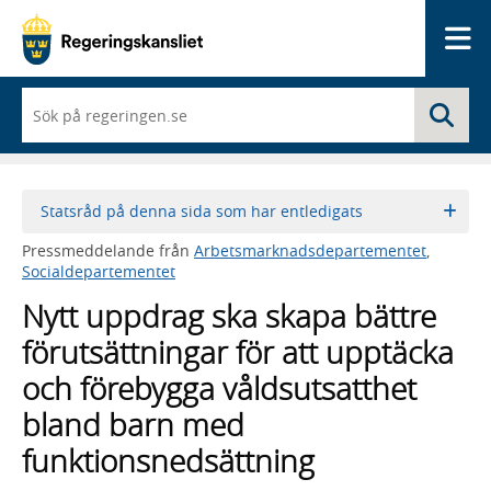
Me
När
Sö
du
börjar
skriva
så
framträder
Statsråd på denna sida som har entledigats
en
lista
Pressmeddelande från
Arbetsmarknadsdepartementet
,
med
Socialdepartementet
sökförslag
Nytt uppdrag ska skapa bättre
förutsättningar för att upptäcka
och förebygga våldsutsatthet
bland barn med
funktionsnedsättning