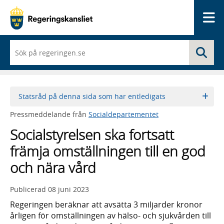
Me
När
Sö
du
börjar
skriva
så
framträder
Statsråd på denna sida som har entledigats
en
lista
Pressmeddelande från
Socialdepartementet
med
sökförslag
Socialstyrelsen ska fortsatt
främja omställningen till en god
och nära vård
Publicerad
08 juni 2023
Regeringen beräknar att avsätta 3 miljarder kronor
årligen för omställningen av hälso- och sjukvården till