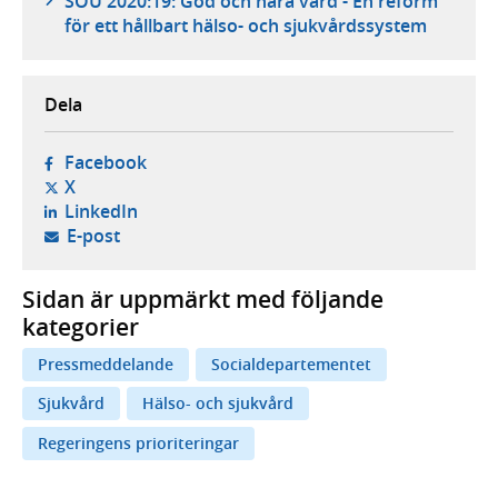
SOU 2020:19: God och nära vård - En reform
för ett hållbart hälso- och sjukvårdssystem
Dela
- öppnas i ny flik, extern webbplats,
Facebook
- öppnas i ny flik, extern webbplats,
X
- öppnas i ny flik, extern webbplats,
LinkedIn
- öppnar din e-postklient,
E-post
Sidan är uppmärkt med följande
kategorier
Pressmeddelande
Socialdepartementet
Sjukvård
Hälso- och sjukvård
Regeringens prioriteringar