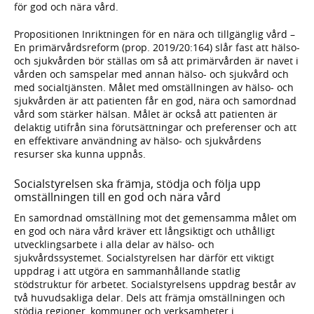
för god och nära vård.
Propositionen Inriktningen för en nära och tillgänglig vård –
En primärvårdsreform (prop. 2019/20:164) slår fast att hälso-
och sjukvården bör ställas om så att primärvården är navet i
vården och samspelar med annan hälso- och sjukvård och
med socialtjänsten. Målet med omställningen av hälso- och
sjukvården är att patienten får en god, nära och samordnad
vård som stärker hälsan. Målet är också att patienten är
delaktig utifrån sina förutsättningar och preferenser och att
en effektivare användning av hälso- och sjukvårdens
resurser ska kunna uppnås.
Socialstyrelsen ska främja, stödja och följa upp
omställningen till en god och nära vård
En samordnad omställning mot det gemensamma målet om
en god och nära vård kräver ett långsiktigt och uthålligt
utvecklingsarbete i alla delar av hälso- och
sjukvårdssystemet. Socialstyrelsen har därför ett viktigt
uppdrag i att utgöra en sammanhållande statlig
stödstruktur för arbetet. Socialstyrelsens uppdrag består av
två huvudsakliga delar. Dels att främja omställningen och
stödja regioner, kommuner och verksamheter i