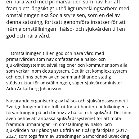
en nära vård med primärvården som nav. För att
främja ett långsiktigt uthålligt utvecklingsarbete med
omställningen ska Socialstyrelsen, som en del av
denna satsning, fortsatt genomföra insatser för att
främja omställningen i hälso- och sjukvården till en
god och nära vård.
– Omställningen till en god och nära vård med
primärvården som nav omfattar hela hälso- och
sjukvårdssystemet, såväl regioner och kommuner som alla
som verkar inom detta system. Det är ett komplext system
och det finns behov av en sammanhållande statlig
stödstruktur för omställningen, säger sjukvårdsminister
Acko Ankarberg Johansson.
Nuvarande organisering av hälso- och sjukvårdssystemet i
Sverige fungerar inte fullt ut för att hantera befolkningens
förväntningar på och behov av hälso- och sjukvård. Det finns
även behov att anpassa sjukvårdssystemet för att möta
framtida utmaningar. En omställning av hälso- och
sjukvården har påbörjats utifrån en tioårig färdplan (2017–
2027) som togs fram av utredningen Samordnad utveckling