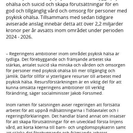
ohälsa och suicid och skapa förutsättningar för en
god och tillgänglig vård och omsorg för personer med
psykisk ohälsa. Tillsammans med sedan tidigare
aviserade anslag innebär detta att över 2,2 miljarder
kronor per år avsätts inom området under perioden
2024 - 2026.
– Regeringens ambitioner inom området psykisk hälsa är
tydliga. Det förebyggande och främjande arbetet ska
stärkas, antalet suicid ska minska och vården och omsorgen
för personer med psykisk ohälsa bli mer tillgänglig och
jämlik. Därför tillför vi ytterligare resurser till arbetet med
psykisk hälsa. Resursförstärkningen är en viktig del för att
kunna omsätta regeringens ambitioner till verklig
förändring, säger social­minister Jakob Forssmed.
Inom ramen för satsningen avser regeringen att fortsätta
arbetet för att uppnå målsättningarna i Tidöavtalet och i
regeringsförklaringen. Det handlar bland annat om insatser
för att skapa förutsättningar för en utvecklad första linjens
vård, att korta köerna till barn- och ungdoms­psykiatrin samt
att stärka det förebyggande och främjande arbetet,