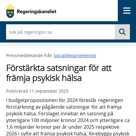
Me
När
Sö
du
börjar
skriva
så
Pressmeddelande från
Socialdepartementet
framträder
en
Förstärkta satsningar för att
lista
med
främja psykisk hälsa
sökförslag
Publicerad
11 september 2023
I budgetpropositionen för 2024 föreslår regeringen
förstärkning av pågående satsningar för att främja
psykisk hälsa. Förslaget innebär en satsning på
ytterligare 100 miljoner kronor 2024 och ytterligare ca
1,6 miljarder kronor per år under 2025 respektive
2026 i syfte att främja psykisk hälsa, förebygga psykisk