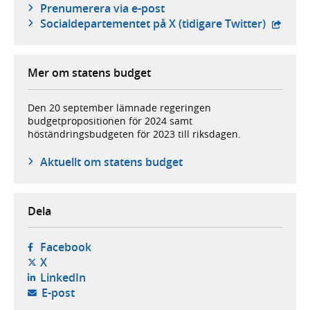
Prenumerera via e-post
- exter
Social­departementet på X (tidigare Twitter)
Mer om statens budget
Den 20 september lämnade regeringen
budgetpropositionen för 2024 samt
höständringsbudgeten för 2023 till riksdagen.
Aktuellt om statens budget
Dela
- öppnas i ny flik, extern webbplats,
Facebook
- öppnas i ny flik, extern webbplats,
X
- öppnas i ny flik, extern webbplats,
LinkedIn
- öppnar din e-postklient,
E-post