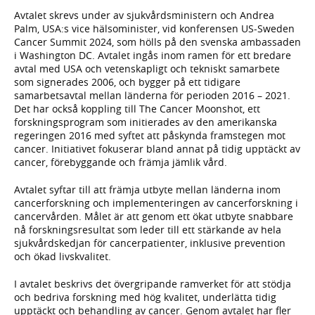
Avtalet skrevs under av sjukvårdsministern och Andrea
Palm, USA:s vice hälsominister, vid konferensen US-Sweden
Cancer Summit 2024, som hölls på den svenska ambassaden
i Washington DC. Avtalet ingås inom ramen för ett bredare
avtal med USA och vetenskapligt och tekniskt samarbete
som signerades 2006, och bygger på ett tidigare
samarbetsavtal mellan länderna för perioden 2016 – 2021.
Det har också koppling till The Cancer Moonshot, ett
forskningsprogram som initierades av den amerikanska
regeringen 2016 med syftet att påskynda framstegen mot
cancer. Initiativet fokuserar bland annat på tidig upptäckt av
cancer, förebyggande och främja jämlik vård.
Avtalet syftar till att främja utbyte mellan länderna inom
cancerforskning och implementeringen av cancerforskning i
cancervården. Målet är att genom ett ökat utbyte snabbare
nå forskningsresultat som leder till ett stärkande av hela
sjukvårdskedjan för cancerpatienter, inklusive prevention
och ökad livskvalitet.
I avtalet beskrivs det övergripande ramverket för att stödja
och bedriva forskning med hög kvalitet, underlätta tidig
upptäckt och behandling av cancer. Genom avtalet har fler