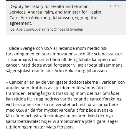
Deputy Secretary for Health and Human
Bild
1
/
3
/
3
D
Services, Andrea Palm, and Minister for Health
S
Care, Acko Ankarberg Johansson, signing the
C
agreement.
a
Joel Apelthun/Government Offices of Sweden
J
– Både Sverige och USA är ledande inom medicinsk
forskning med en stark innovations- och life science-sektor.
Tillsammans bidrar vi båda till den globala kampen mot
cancer. Med detta avtal fortsätter vi att arbeta tillsammans,
säger sjukvårdsminister Acko Ankarberg Johansson.
– Cancer är en av de vanligaste dödsorsakerna i världen och
antalet som drabbas av sjukdomen förväntas öka i
framtiden. Framgångsrik forskning inom det här området
kan rädda liv. I dag bedrivs världsledande cancerforskning
vid flera amerikanska universitet och ett nära samarbete
med USA är därför mycket värdefullt för både svenska
lärosäten och våra forskningsfinansiärer. Med det nya
samarbetsavtalet höjer vi ambitionerna ytterligare, säger
utbildningsminister Mats Persson.