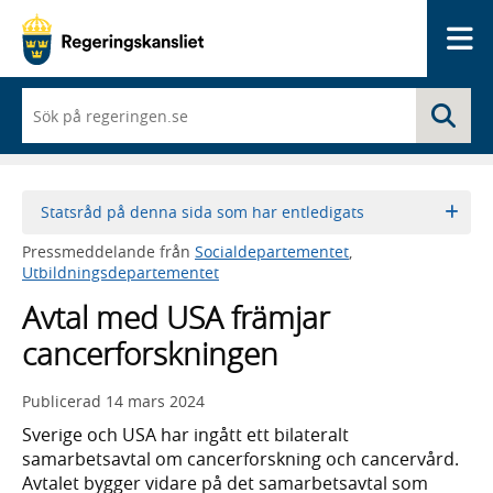
Me
När
Sö
du
börjar
skriva
så
framträder
Statsråd på denna sida som har entledigats
en
lista
Pressmeddelande från
Socialdepartementet
,
med
Utbildningsdepartementet
sökförslag
Avtal med USA främjar
cancerforskningen
Publicerad
14 mars 2024
Sverige och USA har ingått ett bilateralt
samarbetsavtal om cancerforskning och cancervård.
Avtalet bygger vidare på det samarbetsavtal som