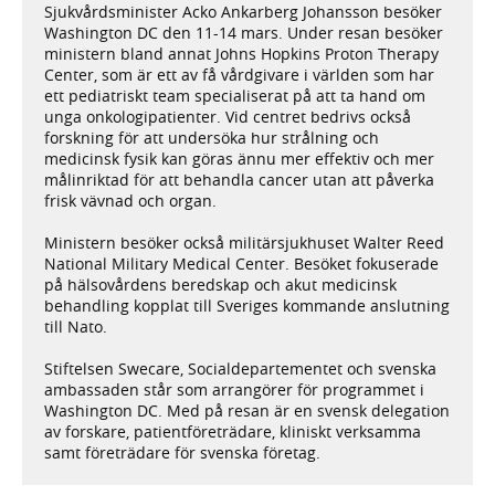
Sjukvårdsminister Acko Ankarberg Johansson besöker
Washington DC den 11-14 mars. Under resan besöker
ministern bland annat Johns Hopkins Proton Therapy
Center, som är ett av få vårdgivare i världen som har
ett pediatriskt team specialiserat på att ta hand om
unga onkologipatienter. Vid centret bedrivs också
forskning för att undersöka hur strålning och
medicinsk fysik kan göras ännu mer effektiv och mer
målinriktad för att behandla cancer utan att påverka
frisk vävnad och organ.
Ministern besöker också militärsjukhuset Walter Reed
National Military Medical Center. Besöket fokuserade
på hälsovårdens beredskap och akut medicinsk
behandling kopplat till Sveriges kommande anslutning
till Nato.
Stiftelsen Swecare, Socialdepartementet och svenska
ambassaden står som arrangörer för programmet i
Washington DC. Med på resan är en svensk delegation
av forskare, patientföreträdare, kliniskt verksamma
samt företrädare för svenska företag.