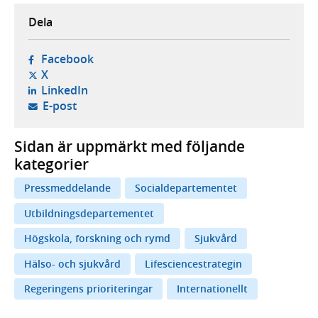
Dela
- öppnas i ny flik, extern webbplats,
Facebook
- öppnas i ny flik, extern webbplats,
X
- öppnas i ny flik, extern webbplats,
LinkedIn
- öppnar din e-postklient,
E-post
Sidan är uppmärkt med följande
kategorier
Pressmeddelande
Socialdepartementet
Utbildningsdepartementet
Högskola, forskning och rymd
Sjukvård
Hälso- och sjukvård
Lifesciencestrategin
Regeringens prioriteringar
Internationellt