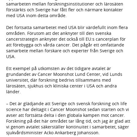
samarbeten mellan forskningsinstitutioner och lärosäten
förstärkts och Sverige har fått fler och närmare kontakter
med USA inom detta område.
Det fortsatta samarbetet med USA blir värdefullt inom flera
områden. Förutom att det anknyter till den svenska
cancerstrategin anknyter det också till EU:s cancerplan för
att förebygga och vårda cancer. Det pågår ett omfattande
samarbete mellan forskare och experter från Sverige och
USA.
Ett exempel på utkomsten av det tidigare avtalet är
grundandet av Cancer Moonshot Lund Center, vid Lunds
universitet, där forskning bedrivs tillsammans med
lärosäten, sjukhus och kliniska center i USA och andra
länder.
­– Det är glädjande att Sverige och svensk forskning och life
science har deltagit i Cancer Moonshot sedan starten och vi
avser att fortsätta delta i den globala kampen mot cancer.
Forskning på det här området tar lång tid, och jag är glad att
vi genom avtalet säkerställer kontinuitet i samarbetet, säger
sjukvårdsminister Acko Ankarberg Johansson.