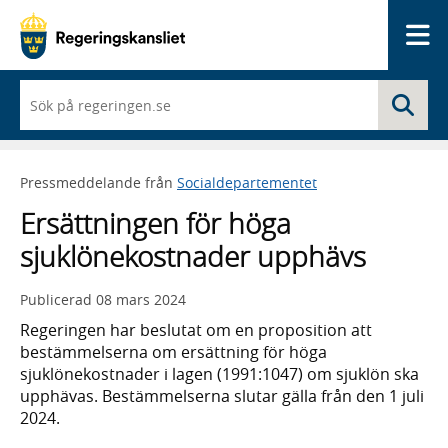
Me
När
Sö
du
börjar
skriva
så
Pressmeddelande från
Socialdepartementet
framträder
en
Ersättningen för höga
lista
med
sjuklönekostnader upphävs
sökförslag
Publicerad
08 mars 2024
Regeringen har beslutat om en proposition att
bestämmelserna om ersättning för höga
sjuklönekostnader i lagen (1991:1047) om sjuklön ska
upphävas. Bestämmelserna slutar gälla från den 1 juli
2024.