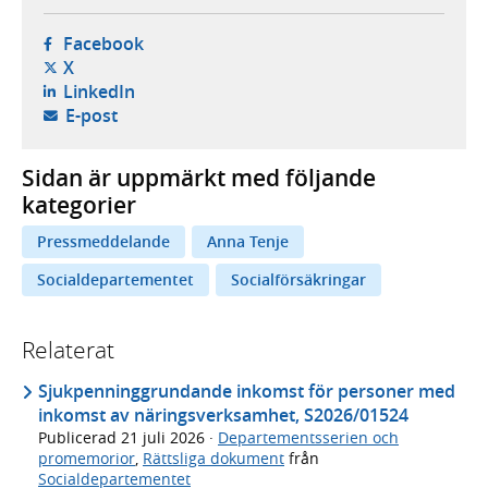
- öppnas i ny flik, extern webbplats,
Facebook
- öppnas i ny flik, extern webbplats,
X
- öppnas i ny flik, extern webbplats,
LinkedIn
- öppnar din e-postklient,
E-post
Sidan är uppmärkt med följande
kategorier
Pressmeddelande
Anna Tenje
Socialdepartementet
Socialförsäkringar
Relaterat
Sjukpenninggrundande inkomst för personer med
inkomst av näringsverksamhet, S2026/01524
Publicerad
21 juli 2026
·
Departementsserien och
promemorior
,
Rättsliga dokument
från
Socialdepartementet