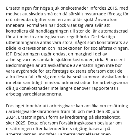
Ersättningen för höga sjuklönekostnader infördes 2015, med
motivet att skydda små och då särskilt nystartade företag för
oförutsedda utgifter som en anställds sjukfrånvaro kan
innebära. Förmånen har dock visat sig vara svår att
kontrollera då handläggningen till stor del är automatiserad
för att minska arbetsgivarnas regelbörda. De felaktiga
utbetalningarna antas vara stora, något som konstaterats av
både Riksrevisionen och Inspektionen för socialförsäkringen,
ISF. Ersättningen utgör endast en marginell del av
arbetsgivarnas samlade sjuklönekostnader, cirka 5 procent.
Bedömningen är att avskaffande av ersättningen inte bör
vara avgörande för ett företags existens eftersom det i de
allra flesta fall rör sig om relativt små summor. Avskaffandet
innebär samtidigt minskad administration för arbetsgivarna
då sjuklönekostnader inte längre behöver rapporteras i
arbetsgivardeklarationerna.
Förslaget innebär att arbetsgivare kan ansöka om ersättning
i arbetsgivardeklarationen fram till och med den 30 juni
2024. Ersättningen, i form av kreditering på skattekontot,
sker 2025. Detta eftersom Försäkringskassan beslutar om
ersättningen efter kalenderårets utgång baserat på
arbetsgivarnas uppgifter i arbetsgivardeklarationen.