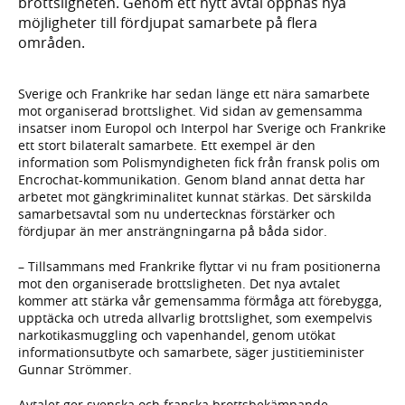
brottsligheten. Genom ett nytt avtal öppnas nya
möjligheter till fördjupat samarbete på flera
områden.
Sverige och Frankrike har sedan länge ett nära samarbete
mot organiserad brottslighet. Vid sidan av gemensamma
insatser inom Europol och Interpol har Sverige och Frankrike
ett stort bilateralt samarbete. Ett exempel är den
information som Polismyndigheten fick från fransk polis om
Encrochat-kommunikation. Genom bland annat detta har
arbetet mot gängkriminalitet kunnat stärkas. Det särskilda
samarbetsavtal som nu undertecknas förstärker och
fördjupar än mer ansträngningarna på båda sidor.
– Tillsammans med Frankrike flyttar vi nu fram positionerna
mot den organiserade brottsligheten. Det nya avtalet
kommer att stärka vår gemensamma förmåga att förebygga,
upptäcka och utreda allvarlig brottslighet, som exempelvis
narkotikasmuggling och vapenhandel, genom utökat
informationsutbyte och samarbete, säger justitieminister
Gunnar Strömmer.
Avtalet ger svenska och franska brottsbekämpande