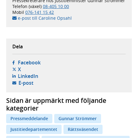
Pressekreterare hos justitieminister Gunnar Strömmer
Telefon (växel)
08-405 10 00
Mobil
076-141 15 42
e-post till Caroline Opsahl
Dela
- öppnas i ny flik, extern webbplats,
Facebook
- öppnas i ny flik, extern webbplats,
X
- öppnas i ny flik, extern webbplats,
LinkedIn
- öppnar din e-postklient,
E-post
Sidan är uppmärkt med följande
kategorier
Pressmeddelande
Gunnar Strömmer
Justitiedepartementet
Rättsväsendet