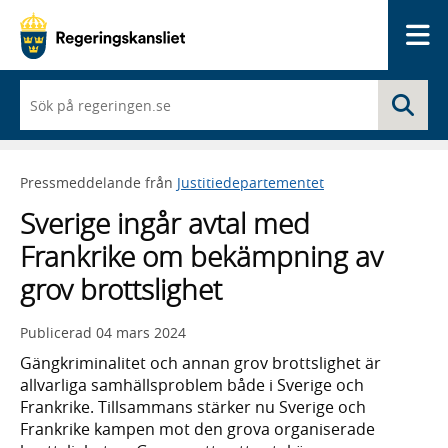
Me
När
Sö
du
börjar
skriva
så
Pressmeddelande från
Justitiedepartementet
framträder
en
Sverige ingår avtal med
lista
med
Frankrike om bekämpning av
sökförslag
grov brottslighet
Publicerad
04 mars 2024
Gängkriminalitet och annan grov brottslighet är
allvarliga samhällsproblem både i Sverige och
Frankrike. Tillsammans stärker nu Sverige och
Frankrike kampen mot den grova organiserade