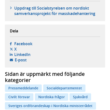
Uppdrag till Socialstyrelsen om nordiskt
samverkansprojekt för masskadehantering
Dela
- öppnas i ny flik, extern webbplats,
Facebook
- öppnas i ny flik, extern webbplats,
X
- öppnas i ny flik, extern webbplats,
LinkedIn
- öppnar din e-postklient,
E-post
Sidan är uppmärkt med följande
kategorier
Pressmeddelande
Socialdepartementet
Civilt försvar
Nordiska frågor
Sjukvård
Sveriges ordförandeskap i Nordiska ministerrådet