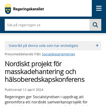
Me
När
Sö
du
börjar
skriva
så
framträder
Statsråd på denna sida som har entledigats
en
lista
Pressmeddelande från
Socialdepartementet
med
sökförslag
Nordiskt projekt för
masskadehantering och
hälsoberedskapskonferens
Publicerad
12 april 2024
Regeringen ger Socialstyrelsen i uppdrag att
genomföra ett nordiskt samverkansprojekt för