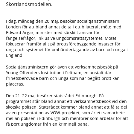
Skottlandsmodellen.
I dag, måndag den 20 maj, besöker socialtjänstministern
London för att bland annat delta i ett bilateralt möte med
Edward Argar, minister med särskilt ansvar för
fängelsefrågor, inklusive ungdomsrättssystemet. Mötet
fokuserar framför allt på brottsförebyggande insatser för
unga och systemet för omhändertagande av barn och unga i
England.
Socialtjänstministern gör även ett verksamhetsbesök på
Young Offenders Institution i Feltham, en anstalt där
frihetsberövade barn och unga som har begått brott kan
placeras.
Den 21–22 maj besöker statsrådet Edinburgh. På
programmet står bland annat ett verksamhetsbesök vid den
skotska polisen. Statsrådet kommer bland annat att få ta del
av en presentation av VOW-projektet, som är ett samarbete
mellan polisen i Edinburgh och mentorer som arbetar för att
få bort ungdomar från en kriminell bana.