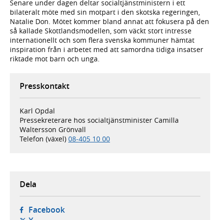
Senare under dagen deltar socialtjänstministern i ett
bilateralt möte med sin motpart i den skotska regeringen,
Natalie Don. Mötet kommer bland annat att fokusera på den
så kallade Skottlandsmodellen, som väckt stort intresse
internationellt och som flera svenska kommuner hämtat
inspiration från i arbetet med att samordna tidiga insatser
riktade mot barn och unga.
Presskontakt
Karl Opdal
Pressekreterare hos socialtjänstminister Camilla
Waltersson Grönvall
Telefon (växel)
08-405 10 00
Dela
- öppnas i ny flik, extern webbplats,
Facebook