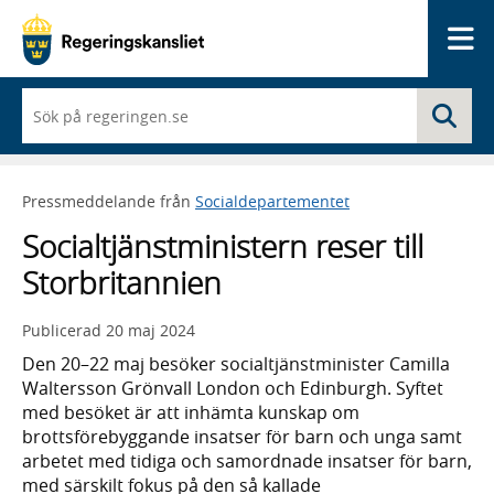
Me
När
Sö
du
börjar
skriva
så
Pressmeddelande från
Socialdepartementet
framträder
en
Socialtjänstministern reser till
lista
med
Storbritannien
sökförslag
Publicerad
20 maj 2024
Den 20–22 maj besöker socialtjänstminister Camilla
Waltersson Grönvall London och Edinburgh. Syftet
med besöket är att inhämta kunskap om
brottsförebyggande insatser för barn och unga samt
arbetet med tidiga och samordnade insatser för barn,
med särskilt fokus på den så kallade