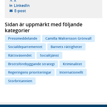
- öppnas i ny flik, extern webbplats,
X
- öppnas i ny flik, extern webbplats,
LinkedIn
- öppnar din e-postklient,
E-post
Sidan är uppmärkt med följande
kategorier
Pressmeddelande
Camilla Waltersson Grönvall
Socialdepartementet
Barnets rättigheter
Rättsväsendet
Socialtjänst
Brottsförebyggande strategi
Kriminalitet
Regeringens prioriteringar
Internationellt
Storbritannien