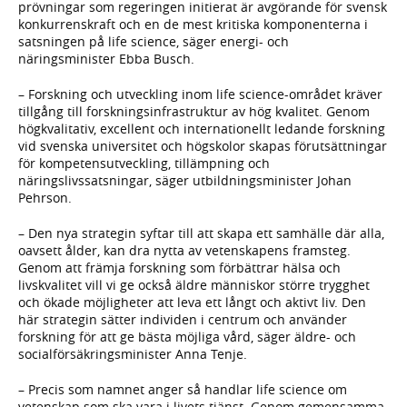
prövningar som regeringen initierat är avgörande för svensk
konkurrenskraft och en de mest kritiska komponenterna i
satsningen på life science, säger energi- och
näringsminister Ebba Busch.
– Forskning och utveckling inom life science-området kräver
tillgång till forskningsinfrastruktur av hög kvalitet. Genom
högkvalitativ, excellent och internationellt ledande forskning
vid svenska universitet och högskolor skapas förutsättningar
för kompetensutveckling, tillämpning och
näringslivssatsningar, säger utbildningsminister Johan
Pehrson.
– Den nya strategin syftar till att skapa ett samhälle där alla,
oavsett ålder, kan dra nytta av vetenskapens framsteg.
Genom att främja forskning som förbättrar hälsa och
livskvalitet vill vi ge också äldre människor större trygghet
och ökade möjligheter att leva ett långt och aktivt liv. Den
här strategin sätter individen i centrum och använder
forskning för att ge bästa möjliga vård, säger äldre- och
socialförsäkringsminister Anna Tenje.
– Precis som namnet anger så handlar life science om
vetenskap som ska vara i livets tjänst. Genom gemensamma