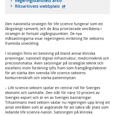
Regeringskansliets arkiv
- extern webbplats,
Riksarkivets webbplats
Den nationella strategin för life science fungerar som ett
långsiktigt ramverk, och de åtta prioriterade områdena i
strategin är fortsatt utgångspunkten. De nya
målsättningarna visar regeringens inriktning för sektorns
framtida utveckling.
I strategin finns en betoning på bland annat kliniska
prövningar, nationell digital infrastruktur, medicinteknik och
precisionshälsa. Även satsningar på strategisk teknik och
excellens inom forskning lyfts fram som framgångsfaktorer
för att stärka den svenska life science-sektorns
konkurrenskraft och stärka patientnyttan.
– Life science-sektorn spelar en central roll för Sveriges
ekonomi och samhälle. Den står för nära 10 procent av
Sveriges export och är en av Sveriges basnäringar.
Tillsammans med sektorn växlar nu regeringen upp kring ett
antal områden som är avgörande för att säkra vår plats som
ledande life science-nation. Satsningen på kliniska