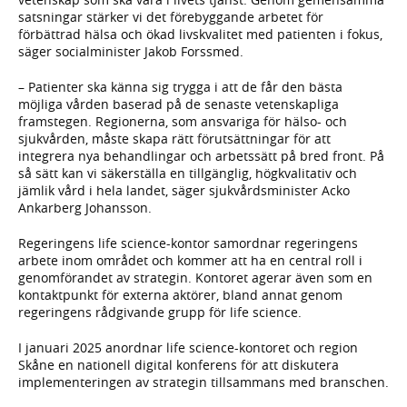
satsningar stärker vi det förebyggande arbetet för
förbättrad hälsa och ökad livskvalitet med patienten i fokus,
säger socialminister Jakob Forssmed.
– Patienter ska känna sig trygga i att de får den bästa
möjliga vården baserad på de senaste vetenskapliga
framstegen. Regionerna, som ansvariga för hälso- och
sjukvården, måste skapa rätt förutsättningar för att
integrera nya behandlingar och arbetssätt på bred front. På
så sätt kan vi säkerställa en tillgänglig, högkvalitativ och
jämlik vård i hela landet, säger sjukvårdsminister Acko
Ankarberg Johansson.
Regeringens life science-kontor samordnar regeringens
arbete inom området och kommer att ha en central roll i
genomförandet av strategin. Kontoret agerar även som en
kontaktpunkt för externa aktörer, bland annat genom
regeringens rådgivande grupp för life science.
I januari 2025 anordnar life science-kontoret och region
Skåne en nationell digital konferens för att diskutera
implementeringen av strategin tillsammans med branschen.