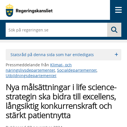
Me
När
Sö
du
börjar
skriva
så
framträder
Statsråd på denna sida som har entledigats
en
lista
Pressmeddelande från
Klimat- och
med
näringslivsdepartementet
,
Socialdepartementet
,
sökförslag
Utbildningsdepartementet
Nya målsättningar i life science-
strategin ska bidra till excellens,
långsiktig konkurrenskraft och
stärkt patientnytta