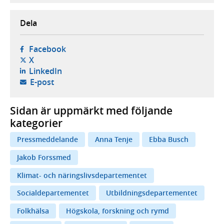
Dela
- öppnas i ny flik, extern webbplats,
Facebook
- öppnas i ny flik, extern webbplats,
X
- öppnas i ny flik, extern webbplats,
LinkedIn
- öppnar din e-postklient,
E-post
Sidan är uppmärkt med följande
kategorier
Pressmeddelande
Anna Tenje
Ebba Busch
Jakob Forssmed
Klimat- och näringslivsdepartementet
Socialdepartementet
Utbildningsdepartementet
Folkhälsa
Högskola, forskning och rymd