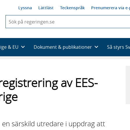
Lyssna
Lättläst
Teckenspråk
Prenumerera via e-
När
du
börjar
skriva
så
rige & EU
Dokument & publikationer
Så styrs S
framträder
en
lista
med
sökförslag
egistrering av EES-
rige
 en särskild utredare i uppdrag att