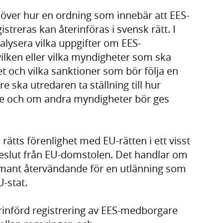
e över hur en ordning som innebär att EES-
treras kan återinföras i svensk rätt. I
alysera vilka uppgifter om EES-
ilken eller vilka myndigheter som ska
et och vilka sanktioner som bör följa en
re ska utredaren ta ställning till hur
de och om andra myndigheter bör ges
ätts förenlighet med EU-rätten i ett visst
eslut från EU-domstolen. Det handlar om
vmant återvändande för en utlänning som
U-stat.
rinförd registrering av EES-medborgare