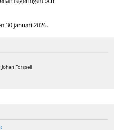
llan regeringen och
n 30 januari 2026.
 Johan Forssell
ebbplats,
ern webbplats,
 ny flik, extern webbplats,
- öppnar din e-postklient,
t