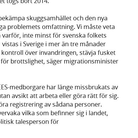
t togs bort 2014.
tt bekämpa skuggsamhället och den nya
ägga problemets omfattning. Vi måste veta
 varför, inte minst för svenska folkets
vistas i Sverige i mer än tre månader
ta kontroll över invandringen, stävja fusket
ör brottslighet, säger migrationsminister
 EES-medborgare har länge missbrukats av
n avsikt att arbeta eller göra rätt för sig.
nföra registrering av sådana personer.
ervaka vilka som befinner sig i landet,
itisk talesperson för