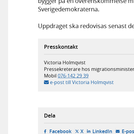
bygger på en överenskommelse me
Sverigedemokraterna.
Uppdraget ska redovisas senast de
Presskontakt
Victoria Holmqvist
Pressekreterare hos migrationsminister
Mobil
076-142 29 39
e-post till Victoria Holmqvist
Dela
- öppnas i ny flik, extern w
- öppnas i ny flik, ext
- öppnas i
Facebook
X
LinkedIn
E-pos