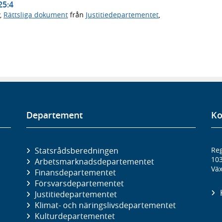
25:4
,
Rättsliga dokument
från
Justitiedepartementet
,
Departement
Ko
Statsrådsberedningen
Reg
10
Arbetsmarknads­departementet
Väx
Finans­departementet
Försvars­departementet
Justitie­departementet
Klimat- och näringslivs­departementet
Kultur­departementet